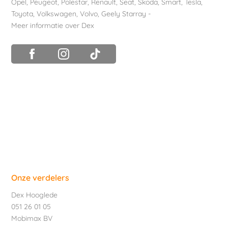
Opel
,
Peugeot
,
Polestar
,
Renault
,
Seat
,
Skoda
,
Smart
,
Tesla
,
Toyota
,
Volkswagen
,
Volvo
,
Geely Starray
-
Meer informatie over Dex
Onze verdelers
Dex Hooglede
051 26 01 05
Mobimax BV