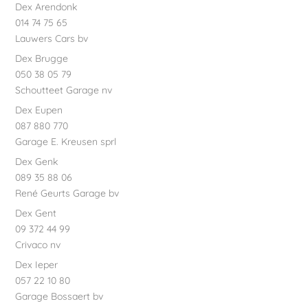
Dex Arendonk
014 74 75 65
Lauwers Cars bv
Dex Brugge
050 38 05 79
Schoutteet Garage nv
Dex Eupen
087 880 770
Garage E. Kreusen sprl
Dex Genk
089 35 88 06
René Geurts Garage bv
Dex Gent
09 372 44 99
Crivaco nv
Dex Ieper
057 22 10 80
Garage Bossaert bv