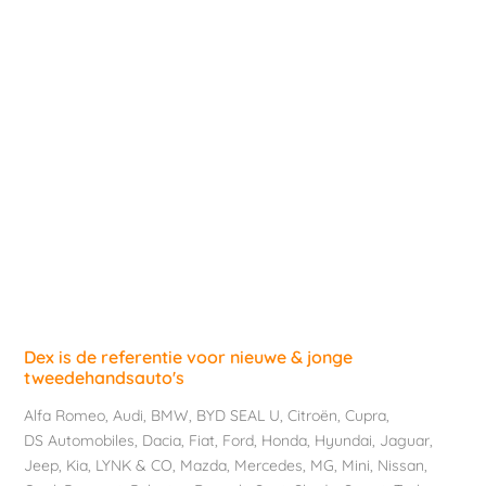
Dex is de referentie voor nieuwe & jonge
tweedehandsauto's
Alfa Romeo
,
Audi
,
BMW
,
BYD SEAL U
,
Citroën
,
Cupra
,
DS Automobiles
,
Dacia
,
Fiat
,
Ford
,
Honda
,
Hyundai
,
Jaguar
,
Jeep
,
Kia
,
LYNK & CO
,
Mazda
,
Mercedes
,
MG
,
Mini
,
Nissan
,