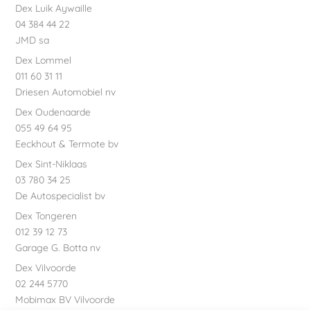
Dex Luik Aywaille
04 384 44 22
JMD sa
Dex Lommel
011 60 31 11
Driesen Automobiel nv
Dex Oudenaarde
055 49 64 95
Eeckhout & Termote bv
Dex Sint-Niklaas
03 780 34 25
De Autospecialist bv
Dex Tongeren
012 39 12 73
Garage G. Botta nv
Dex Vilvoorde
02 244 5770
Mobimax BV Vilvoorde