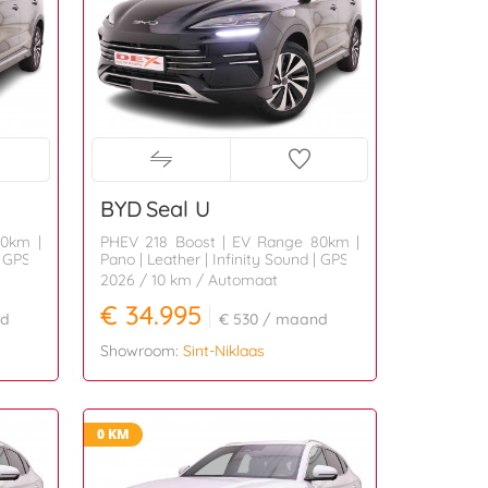
BYD
Seal U
80km |
PHEV 218 Boost | EV Range 80km |
| GPS
Pano | Leather | Infinity Sound | GPS
2026
/ 10 km
/ Automaat
€ 34.995
d
€ 530
/ maand
Showroom:
Sint-Niklaas
0 KM