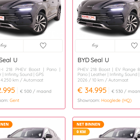
Seal U
BYD
Seal U
-I 218 PHEV Boost | Pano |
PHEV 218 Boost | EV Range 
 | Infinity Sound | GPS
Pano | Leather | Infinity Sound 
 4.250 km
/ Automaat
2026
/ 10 km
/ Automaat
2.995
€ 34.995
€ 500
/ maand
€ 530
/ maan
oom:
Gent
Showroom:
Hooglede (HQ)
NNEN
NET BINNEN
0 KM