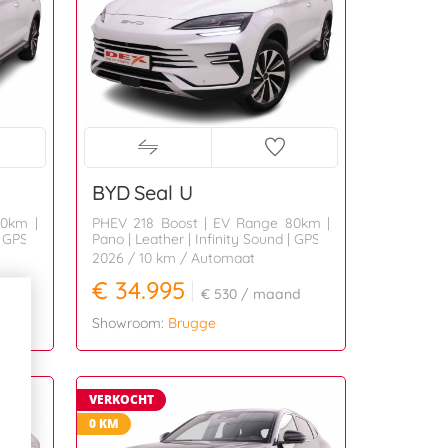
BYD
Seal U
80km |
PHEV 218 Boost | EV Range 80km |
| GPS
Pano | Leather | Infinity Sound | GPS
2026
/ 10 km
/ Automaat
€ 34.995
d
€ 530
/ maand
Showroom:
Brugge
VERKOCHT
0 KM