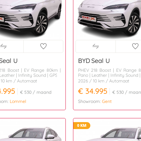
Seal U
BYD
Seal U
18 Boost | EV Range 80km |
PHEV 218 Boost | EV Range 
Leather | Infinity Sound | GPS
Pano | Leather | Infinity Sound 
 10 km
/ Automaat
2026
/ 10 km
/ Automaat
4.995
€ 34.995
€ 530
/ maand
€ 530
/ maan
oom:
Lommel
Showroom:
Gent
0 KM