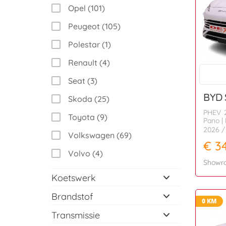
Opel (101)
Peugeot (105)
Polestar (1)
Renault (4)
Seat (3)
BYD
Skoda (25)
PHEV 2
Toyota (9)
Pano | 
2026
/
Volkswagen (69)
€ 3
Volvo (4)
Showr
Koetswerk
Brandstof
0 KM
Transmissie