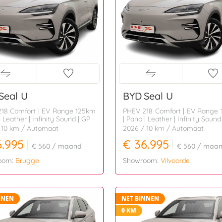
Seal U
BYD
Seal U
18 Comfort | EV Range 125km
PHEV 218 Comfort | EV Range
| Leather | Infinity Sound | GPS
| Pano | Leather | Infinity Sound
 10 km
/ Automaat
2026
/ 10 km
/ Automaat
6.995
€ 36.995
€ 560
/ maand
€ 560
/ maa
oom:
Brugge
Showroom:
Vilvoorde
NNEN
NET BINNEN
0 KM