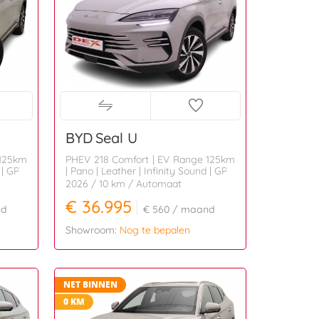
BYD
Seal U
 125km
PHEV 218 Comfort | EV Range 125km
 | GPS
| Pano | Leather | Infinity Sound | GPS
2026
/ 10 km
/ Automaat
€ 36.995
nd
€ 560
/ maand
Showroom:
Nog te bepalen
NET BINNEN
0 KM