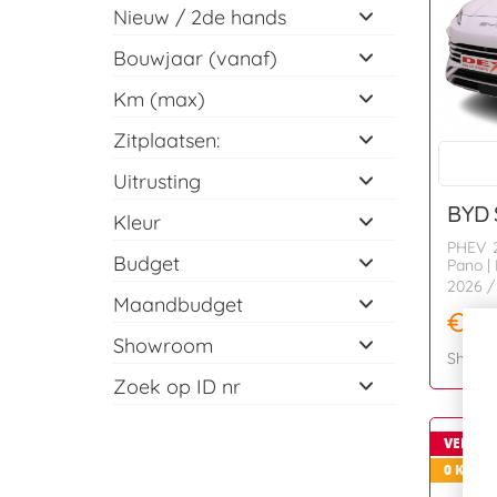
Nieuw / 2de hands
Bouwjaar (vanaf)
Km (max)
Zitplaatsen:
Uitrusting
BYD
Kleur
PHEV 2
Budget
Pano | 
2026
/
Maandbudget
€ 3
Showroom
Showr
Zoek op ID nr
VERKO
0 KM