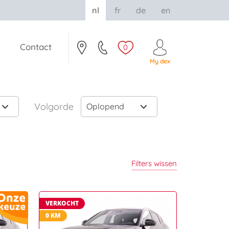
nl
fr
de
en
Contact
0
My dex
Volgorde
Oplopend
Filters wissen
VERKOCHT
0 KM