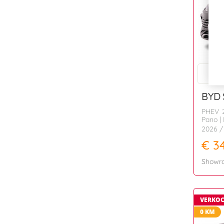
BYD
PHEV 2
Pano | 
2026
/
€ 3
Showr
VERKO
0 KM