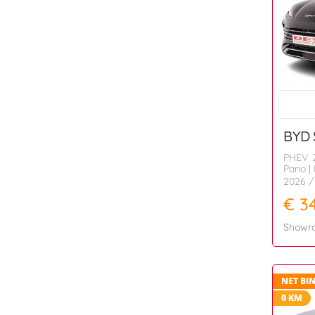
BYD
PHEV 2
Pano | 
2026
/
€ 3
Showr
NET BI
0 KM