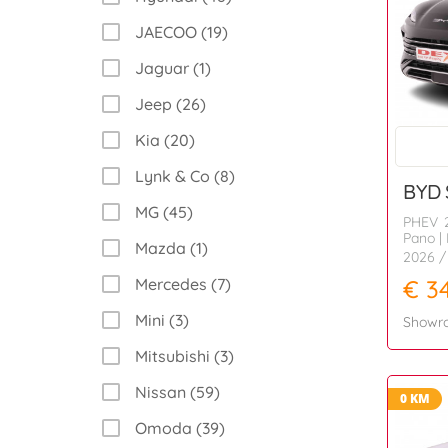
JAECOO (19)
Jaguar (1)
Jeep (26)
Kia (20)
Lynk & Co (8)
BYD
MG (45)
PHEV 2
Pano | 
Mazda (1)
2026
/
€ 3
Mercedes (7)
Mini (3)
Showr
Mitsubishi (3)
Nissan (59)
0 KM
Omoda (39)