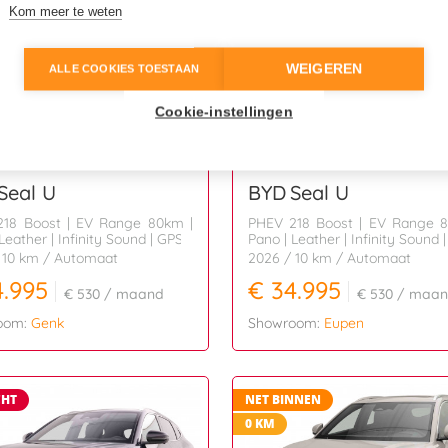
Kom meer te weten
WEIGEREN
ALLE COOKIES TOESTAAN
Cookie-instellingen
Seal U
BYD
Seal U
18 Boost | EV Range 80km |
PHEV 218 Boost | EV Range 
Leather | Infinity Sound | GPS
Pano | Leather | Infinity Sound 
 10 km
/ Automaat
2026
/ 10 km
/ Automaat
4.995
€ 34.995
€ 530
/ maand
€ 530
/ maan
oom:
Genk
Showroom:
Eupen
CHT
NET BINNEN
0 KM