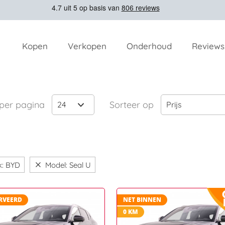
Kopen
Verkopen
Onderhoud
Reviews
 per pagina
Sorteer op
24
Prijs
k: BYD
Model: Seal U
RVEERD
NET BINNEN
0 KM