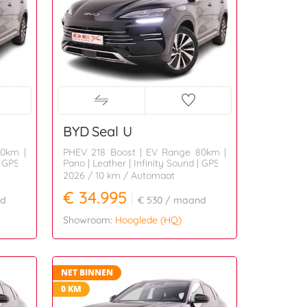
BYD
Seal U
80km |
PHEV 218 Boost | EV Range 80km |
| GPS
Pano | Leather | Infinity Sound | GPS
2026
/ 10 km
/ Automaat
€ 34.995
d
€ 530
/ maand
Showroom:
Hooglede (HQ)
NET BINNEN
0 KM