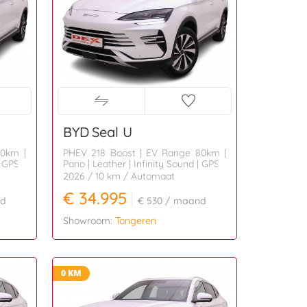
BYD
Seal U
80km |
PHEV 218 Boost | EV Range 80km |
| GPS
Pano | Leather | Infinity Sound | GPS
2026
/ 10 km
/ Automaat
€ 34.995
d
€ 530
/ maand
Showroom:
Tongeren
0 KM