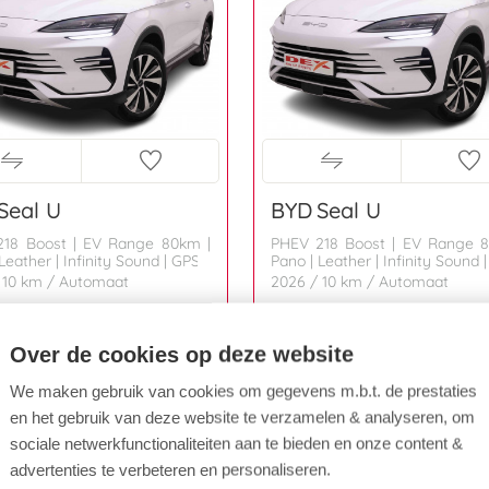
Seal U
BYD
Seal U
18 Boost | EV Range 80km |
PHEV 218 Boost | EV Range 
Leather | Infinity Sound | GPS
Pano | Leather | Infinity Sound 
 10 km
/ Automaat
2026
/ 10 km
/ Automaat
4.995
€ 34.995
€ 530
/ maand
€ 530
/ maan
oom:
Over de cookies op deze website
Oudenaarde
Showroom:
Ieper
We maken gebruik van cookies om gegevens m.b.t. de prestaties
en het gebruik van deze website te verzamelen & analyseren, om
CHT
0 KM
sociale netwerkfunctionaliteiten aan te bieden en onze content &
advertenties te verbeteren en personaliseren.