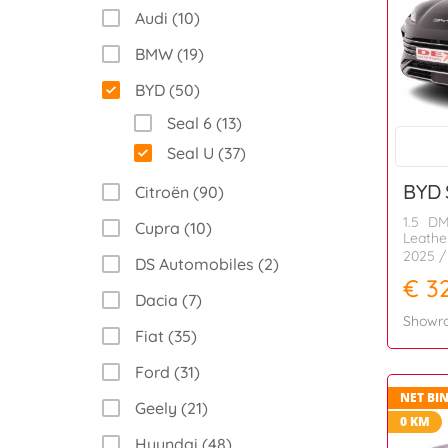
Audi (10)
BMW (19)
BYD (50)
Seal 6 (13)
Seal U (37)
BYD
Citroën (90)
1.5 DM
Cupra (10)
Leather
2025
/
DS Automobiles (2)
€ 3
Dacia (7)
Showr
Fiat (35)
Ford (31)
NET BI
Geely (21)
0 KM
Hyundai (48)