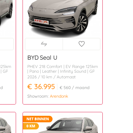
BYD
Seal U
 125km
PHEV 218 Comfort | EV Range 125km
 | GPS
| Pano | Leather | Infinity Sound | GPS
2026
/ 10 km
/ Automaat
€ 36.995
nd
€ 560
/ maand
Showroom:
Arendonk
NET BINNEN
0 KM