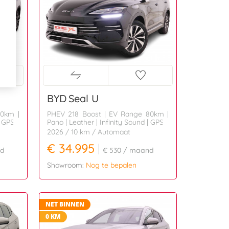
BYD
Seal U
80km |
PHEV 218 Boost | EV Range 80km |
| GPS
Pano | Leather | Infinity Sound | GPS
2026
/ 10 km
/ Automaat
€ 34.995
d
€ 530
/ maand
Showroom:
Nog te bepalen
NET BINNEN
0 KM