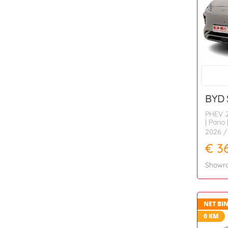
BYD
PHEV 2
| Pano 
2026
/
€ 3
Showr
NET BI
0 KM