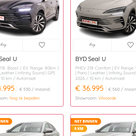
Seal U
BYD
Seal U
18 Boost | EV Range 80km |
PHEV 218 Comfort | EV Range
Leather | Infinity Sound | GPS
| Pano | Leather | Infinity Sound
 10 km
/ Automaat
2026
/ 10 km
/ Automaat
4.995
€ 36.995
€ 530
/ maand
€ 560
/ maa
oom:
Nog te bepalen
Showroom:
Vilvoorde
NNEN
NET BINNEN
0 KM