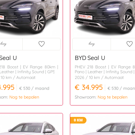
Seal U
BYD
Seal U
18 Boost | EV Range 80km |
PHEV 218 Boost | EV Range 
Leather | Infinity Sound | GPS
Pano | Leather | Infinity Sound 
 10 km
/ Automaat
2026
/ 10 km
/ Automaat
4.995
€ 34.995
€ 530
/ maand
€ 530
/ maan
oom:
Nog te bepalen
Showroom:
Nog te bepalen
0 KM