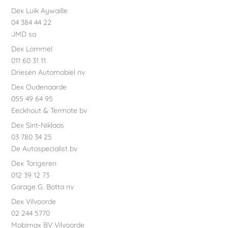
Dex Luik Aywaille
04 384 44 22
JMD sa
Dex Lommel
011 60 31 11
Driesen Automobiel nv
Dex Oudenaarde
055 49 64 95
Eeckhout & Termote bv
Dex Sint-Niklaas
03 780 34 25
De Autospecialist bv
Dex Tongeren
012 39 12 73
Garage G. Botta nv
Dex Vilvoorde
02 244 5770
Mobimax BV Vilvoorde