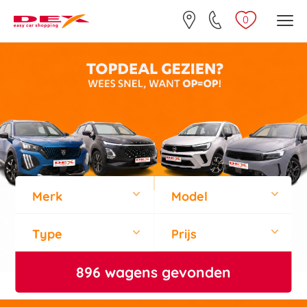
0
Merk
Model
Type
Prijs