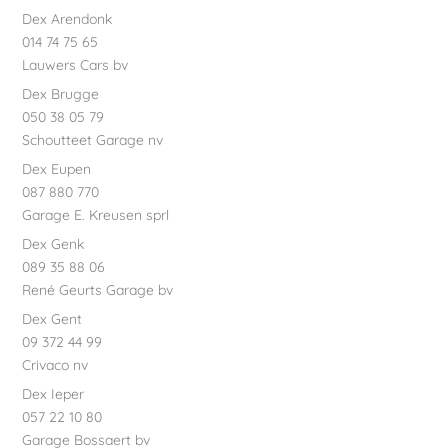
Dex Arendonk
014 74 75 65
Lauwers Cars bv
Dex Brugge
050 38 05 79
Schoutteet Garage nv
Dex Eupen
087 880 770
Garage E. Kreusen sprl
Dex Genk
089 35 88 06
René Geurts Garage bv
Dex Gent
09 372 44 99
Crivaco nv
Dex Ieper
057 22 10 80
Garage Bossaert bv