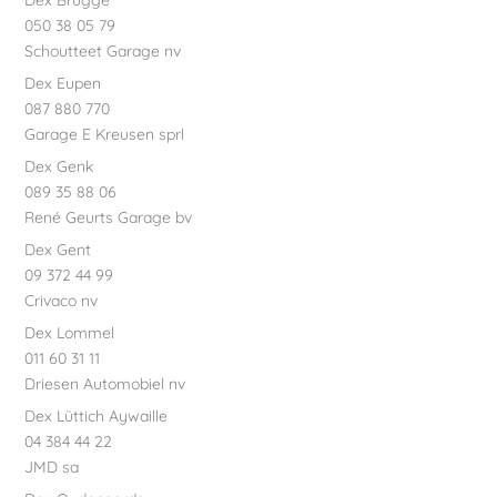
050 38 05 79
Schoutteet Garage nv
Dex Eupen
087 880 770
Garage E Kreusen sprl
Dex Genk
089 35 88 06
René Geurts Garage bv
Dex Gent
09 372 44 99
Crivaco nv
Dex Lommel
011 60 31 11
Driesen Automobiel nv
Dex Lüttich Aywaille
04 384 44 22
JMD sa