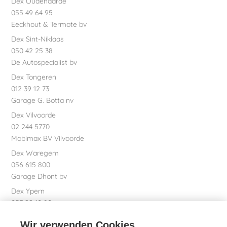
Dex Oudenaarde
055 49 64 95
Eeckhout & Termote bv
Dex Sint-Niklaas
050 42 25 38
De Autospecialist bv
Dex Tongeren
012 39 12 73
Garage G. Botta nv
Dex Vilvoorde
02 244 5770
Mobimax BV Vilvoorde
Dex Waregem
056 615 800
Garage Dhont bv
Dex Ypern
057 22 10 80
Garage Bossaert bv
Wir verwenden Cookies