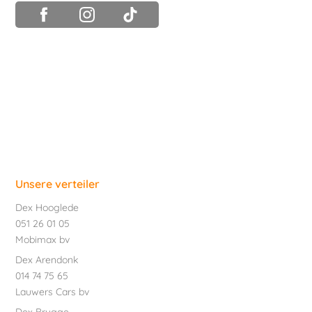
Unsere verteiler
Dex Hooglede
051 26 01 05
Mobimax bv
Dex Arendonk
014 74 75 65
Lauwers Cars bv
Dex Brugge