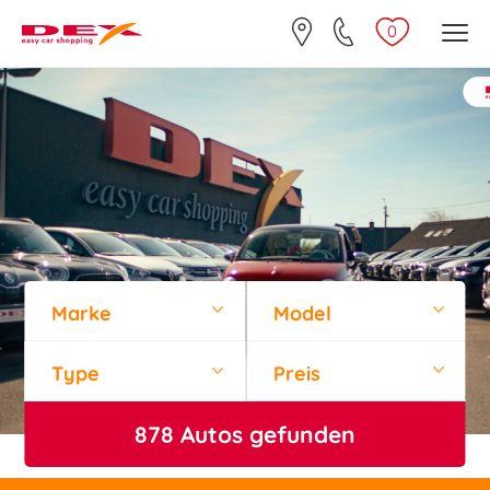
0
Marke
Model
Type
Preis