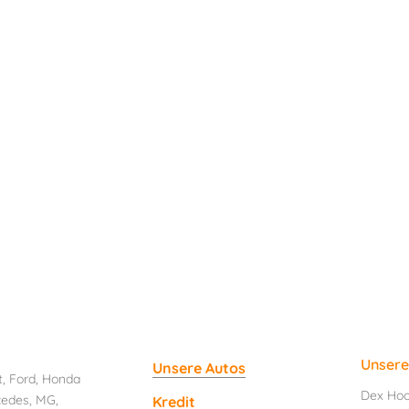
Unsere 
Unsere Autos
t
,
Ford
,
Honda
Dex Ho
cedes
, MG,
Kredit