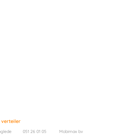
verteiler
oglede
051 26 01 05
Mobimax bv