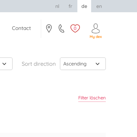
nl
fr
de
en
Contact
0
My dex
Sort direction
Ascending
Filter löschen