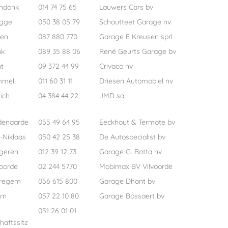
ndonk
014 74 75 65
Lauwers Cars bv
ugge
050 38 05 79
Schoutteet Garage nv
pen
087 880 770
Garage E Kreusen sprl
nk
089 35 88 06
René Geurts Garage bv
t
09 372 44 99
Crivaco nv
mmel
011 60 31 11
Driesen Automobiel nv
ich
04 384 44 22
JMD sa
denaarde
055 49 64 95
Eeckhout & Termote bv
-Niklaas
050 42 25 38
De Autospecialist bv
geren
012 39 12 73
Garage G. Botta nv
voorde
02 244 5770
Mobimax BV Vilvoorde
regem
056 615 800
Garage Dhont bv
rn
057 22 10 80
Garage Bossaert bv
051 26 01 01
haftssitz