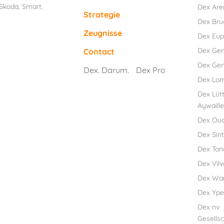
Skoda
,
Smart
,
Dex Are
Strategie
Dex Br
Zeugnisse
Dex Eu
Dex Ge
Contact
Dex Gen
Dex. Darum.
Dex Pro
Dex Lo
Dex Lütt
Aywaille
Dex Ou
Dex Sint
Dex Ton
Dex Vil
Dex Wa
Dex Ype
Dex nv
Gesellsc