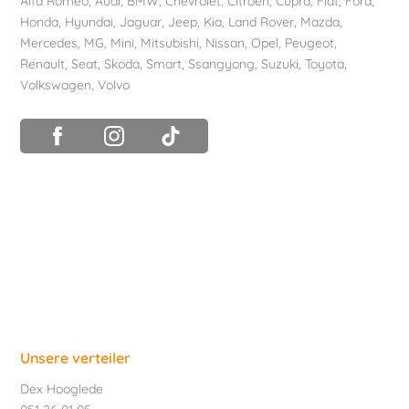
Alfa Romeo
,
Audi
,
BMW
,
Chevrolet
,
Citroën
, Cupra,
Fiat
,
Ford
,
Honda
,
Hyundai
,
Jaguar
, Jeep,
Kia
,
Land Rover
,
Mazda
,
Mercedes
, MG,
Mini
,
Mitsubishi
,
Nissan
,
Opel
,
Peugeot
,
Renault
,
Seat
,
Skoda
,
Smart
,
Ssangyong
,
Suzuki
,
Toyota
,
Volkswagen
,
Volvo
Unsere verteiler
Dex Hooglede