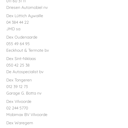
011 60 31 11
Driesen Automobiel nv
Dex Lüttich Aywaille
04 384 44 22
JMD sa
Dex Oudenaarde
055 49 64 95
Eeckhout & Termote bv
Dex Sint-Niklaas
050 42 25 38
De Autospecialist bv
Dex Tongeren
012 39 12 73
Garage G. Botta nv
Dex Vilvoorde
02 244 5770
Mobimax BV Vilvoorde
Dex Waregem