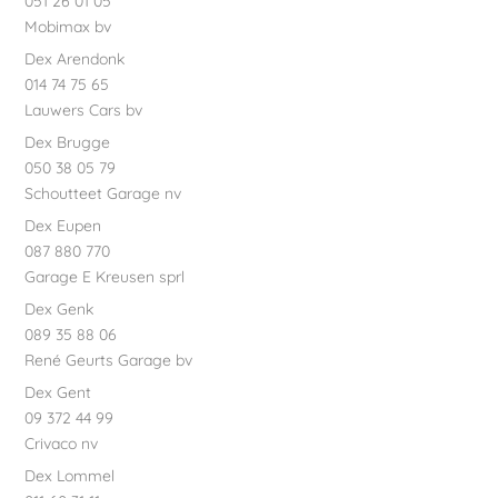
051 26 01 05
Mobimax bv
Dex Arendonk
014 74 75 65
Lauwers Cars bv
Dex Brugge
050 38 05 79
Schoutteet Garage nv
Dex Eupen
087 880 770
Garage E Kreusen sprl
Dex Genk
089 35 88 06
René Geurts Garage bv
Dex Gent
09 372 44 99
Crivaco nv
Dex Lommel