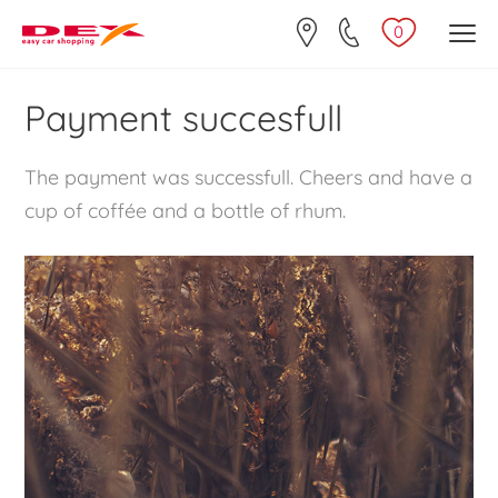
0
Payment succesfull
The payment was successfull. Cheers and have a
cup of coffée and a bottle of rhum.