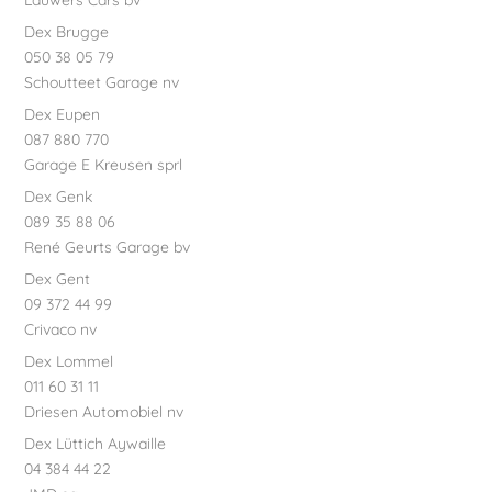
Lauwers Cars bv
Dex Brugge
050 38 05 79
Schoutteet Garage nv
Dex Eupen
087 880 770
Garage E Kreusen sprl
Dex Genk
089 35 88 06
René Geurts Garage bv
Dex Gent
09 372 44 99
Crivaco nv
Dex Lommel
011 60 31 11
Driesen Automobiel nv
Dex Lüttich Aywaille
04 384 44 22