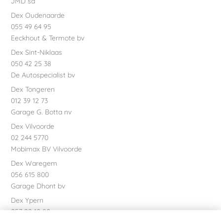
JMD sa
Dex Oudenaarde
055 49 64 95
Eeckhout & Termote bv
Dex Sint-Niklaas
050 42 25 38
De Autospecialist bv
Dex Tongeren
012 39 12 73
Garage G. Botta nv
Dex Vilvoorde
02 244 5770
Mobimax BV Vilvoorde
Dex Waregem
056 615 800
Garage Dhont bv
Dex Ypern
057 22 10 80