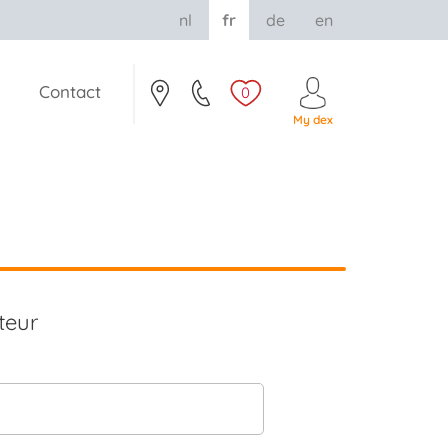
nl
fr
de
en
Contact
0
My dex
teur