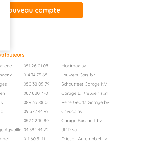
stributeurs
oglede
051 26 01 05
Mobimax bv
ndonk
014 74 75 65
Lauwers Cars bv
ges
050 38 05 79
Schoutteet Garage NV
pen
087 880 770
Garage E. Kreusen sprl
nk
089 35 88 06
René Geurts Garage bv
nd
09 372 44 99
Crivaco nv
es
057 22 10 80
Garage Bossaert bv
ge Aywaille
04 384 44 22
JMD sa
mmel
011 60 31 11
Driesen Automobiel nv