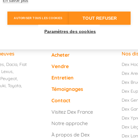
En savoir plus
TOUT REFUSER
AUTORISER TOUS LES COOKIES
Paramètres des cookies
 neuves
Nos di
Acheter
Dex Ho
es
,
Dacia
,
Fiat
Vendre
,
Lexus
,
Dex Are
Entretien
,
Peugeot
,
Dex Bru
uki
,
Toyota
,
Témoignages
Dex Eu
Dex Ge
Contact
Dex Ga
Visitez Dex France
Dex Ypr
Notre approche
Dex Liè
À propos de Dex
Dex Lo