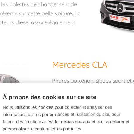
t les palettes de changement de
ésents sur cette belle voiture. La
moteurs diesel assure également
Mercedes CLA
Phares au xénon, sièges sport et 
Mercedes CLA
a beaucoup à offr
À propos des cookies sur ce site
magnifiquement profilée n'est pa
aussi de manière très fluide et 
Nous utilisons les cookies pour collecter et analyser des
informations sur les performances et l'utilisation du site, pour
CO2 de 104g/km et une très faib
fournir des fonctionnalités de médias sociaux et pour améliorer et
Mercedes CLA fait partie des meil
personnaliser le contenu et les publicités.