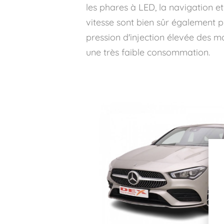
les phares à LED, la navigation e
vitesse sont bien sûr également pr
pression d'injection élevée des 
une très faible consommation.