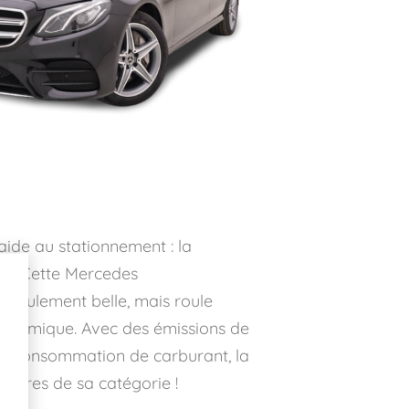
aide au stationnement : la
ir. Cette Mercedes
s seulement belle, mais roule
économique. Avec des émissions de
le consommation de carburant, la
leures de sa catégorie !