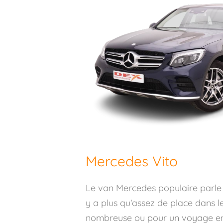
Mercedes Vito
Le van Mercedes populaire parle d
y a plus qu'assez de place dans l
nombreuse ou pour un voyage en f