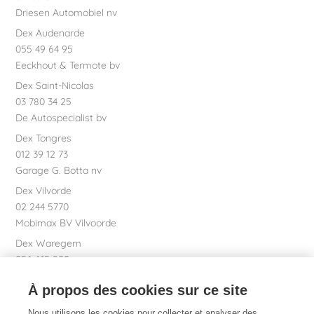
Driesen Automobiel nv
Dex Audenarde
055 49 64 95
Eeckhout & Termote bv
Dex Saint-Nicolas
03 780 34 25
De Autospecialist bv
Dex Tongres
012 39 12 73
Garage G. Botta nv
Dex Vilvorde
02 244 5770
Mobimax BV Vilvoorde
Dex Waregem
056 615 800
Garage Dhont bv
À propos des cookies sur ce site
Dex SA Siège social
051 26 01 01
Nous utilisons les cookies pour collecter et analyser des