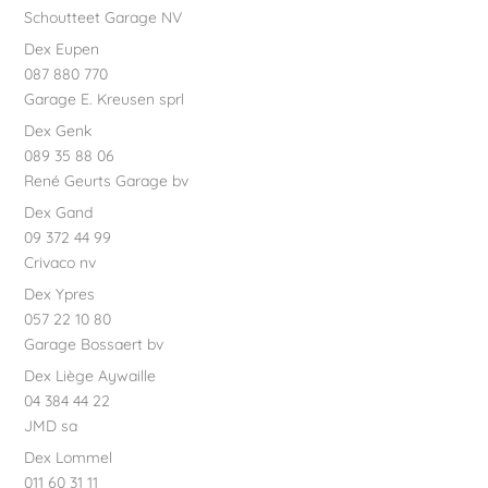
Schoutteet Garage NV
Dex Eupen
087 880 770
Garage E. Kreusen sprl
Dex Genk
089 35 88 06
René Geurts Garage bv
Dex Gand
09 372 44 99
Crivaco nv
Dex Ypres
057 22 10 80
Garage Bossaert bv
Dex Liège Aywaille
04 384 44 22
JMD sa
Dex Lommel
011 60 31 11