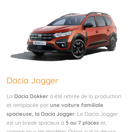
Dacia Jogger
La
Dacia Dokker
a été retirée de la production
et remplacée par
une voiture familiale
spacieuse, la Dacia Jogger
. Le Dacia Jogger
est un break spacieux à
5 ou 7 places
et,
comme tous les modèles Dacia, suit la devise