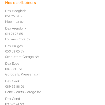
Nos distributeurs
Dex Hooglede
051 26 01 05
Mobimax bv
Dex Arendonk
014 74 75 65
Lauwers Cars bv
Dex Bruges
050 38 05 79
Schoutteet Garage NV
Dex Eupen
087 880 770
Garage E. Kreusen sprl
Dex Genk
089 35 88 06
René Geurts Garage bv
Dex Gand
09 372 44 99