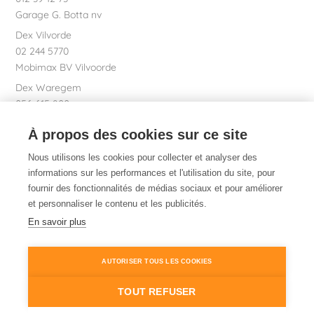
Garage G. Botta nv
Dex Vilvorde
02 244 5770
Mobimax BV Vilvoorde
Dex Waregem
056 615 800
Garage Dhont bv
À propos des cookies sur ce site
Dex SA Siège social
051 26 01 01
Nous utilisons les cookies pour collecter et analyser des
informations sur les performances et l'utilisation du site, pour
fournir des fonctionnalités de médias sociaux et pour améliorer
et personnaliser le contenu et les publicités.
Dex. Évidemment.
En savoir plus
AUTORISER TOUS LES COOKIES
© 2014-2026
Dex
Info légale
TOUT REFUSER
Info cookies