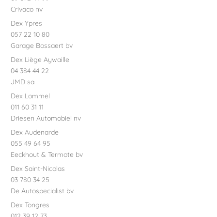
Crivaco nv
Dex Ypres
057 22 10 80
Garage Bossaert bv
Dex Liège Aywaille
04 384 44 22
JMD sa
Dex Lommel
011 60 31 11
Driesen Automobiel nv
Dex Audenarde
055 49 64 95
Eeckhout & Termote bv
Dex Saint-Nicolas
03 780 34 25
De Autospecialist bv
Dex Tongres
012 39 12 73