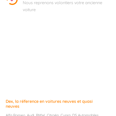
Nous reprenons volontiers votre ancienne
voiture
Dex, la réference en voitures neuves et quasi
neuves
Alfa Romeo
,
Audi
,
BMW
,
Citroën
,
Cupra
,
DS Automobiles
,