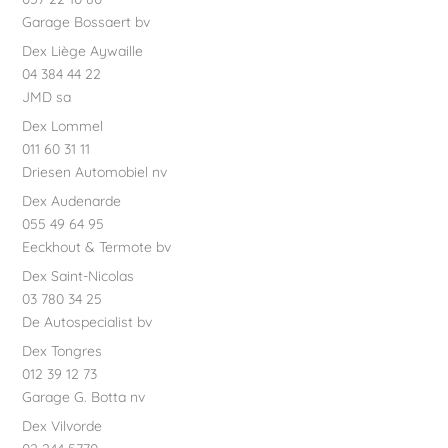
Garage Bossaert bv
Dex Liège Aywaille
04 384 44 22
JMD sa
Dex Lommel
011 60 31 11
Driesen Automobiel nv
Dex Audenarde
055 49 64 95
Eeckhout & Termote bv
Dex Saint-Nicolas
03 780 34 25
De Autospecialist bv
Dex Tongres
012 39 12 73
Garage G. Botta nv
Dex Vilvorde