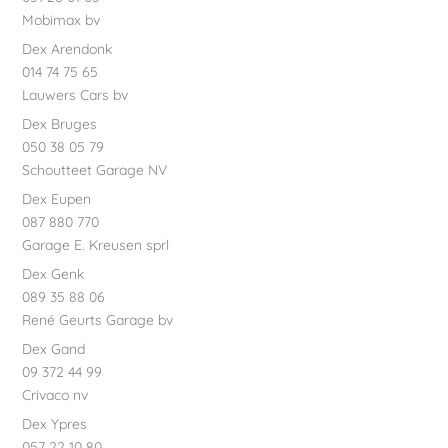
Mobimax bv
Dex Arendonk
014 74 75 65
Lauwers Cars bv
Dex Bruges
050 38 05 79
Schoutteet Garage NV
Dex Eupen
087 880 770
Garage E. Kreusen sprl
Dex Genk
089 35 88 06
René Geurts Garage bv
Dex Gand
09 372 44 99
Crivaco nv
Dex Ypres
057 22 10 80