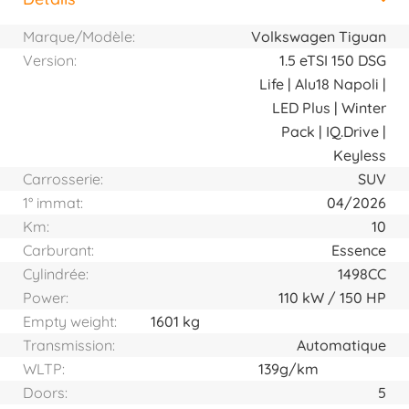
Horizontal tab group
Marque/Modèle:
Volkswagen Tiguan
Version:
1.5 eTSI 150 DSG
Life | Alu18 Napoli |
LED Plus | Winter
Pack | IQ.Drive |
Keyless
Carrosserie:
SUV
1° immat:
04/2026
Km:
10
Carburant:
Essence
Cylindrée:
1498CC
Power:
110
kW
150
HP
Empty weight:
1601 kg
Transmission:
Automatique
WLTP:
139g/km
Doors:
5