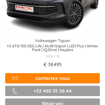
Volkswagen
Tiguan
1.5 eTSI 150 DSG Life | Alu18 Napoli | LED Plus | Winter
Pack | IQ.Drive | Keyless
2026
10
€ 38.495
contactez nous
+32 460 25 58 44
Réservez