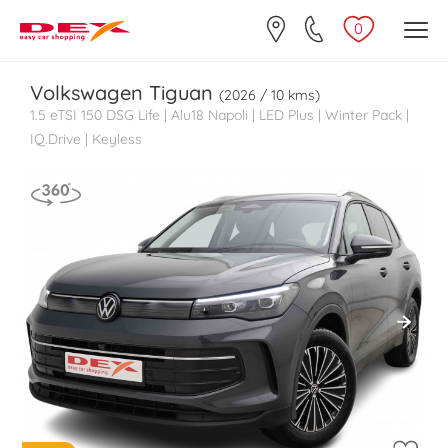
0
Volkswagen
Tiguan
(2026 / 10 kms)
1.5 eTSI 150 DSG Life | Alu18 Napoli | LED Plus | Winter Pack |
IQ.Drive | Keyless