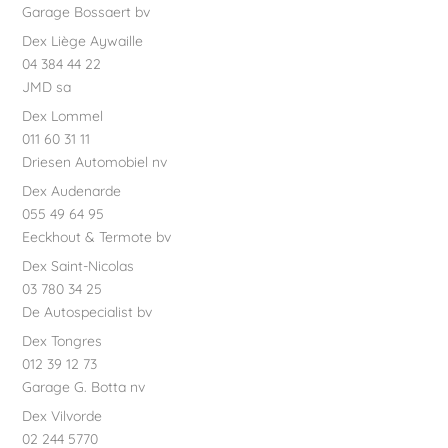
Garage Bossaert bv
Dex Liège Aywaille
04 384 44 22
JMD sa
Dex Lommel
011 60 31 11
Driesen Automobiel nv
Dex Audenarde
055 49 64 95
Eeckhout & Termote bv
Dex Saint-Nicolas
03 780 34 25
De Autospecialist bv
Dex Tongres
012 39 12 73
Garage G. Botta nv
Dex Vilvorde
02 244 5770