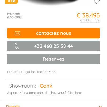
0 KM
€ 38.495
Prix neuf:
€ 50.600
(i)
€ 583 / mois
contactez nous
+32 460 25 58 44
Réservez
Exclusif kit légal facultatif de €299
Showroom:
Genk
Apportez la voiture près de chez vous?
Click here
Details
(active tab)