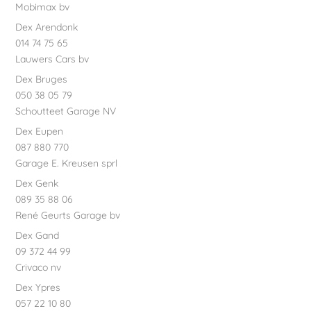
Mobimax bv
Dex Arendonk
014 74 75 65
Lauwers Cars bv
Dex Bruges
050 38 05 79
Schoutteet Garage NV
Dex Eupen
087 880 770
Garage E. Kreusen sprl
Dex Genk
089 35 88 06
René Geurts Garage bv
Dex Gand
09 372 44 99
Crivaco nv
Dex Ypres
057 22 10 80