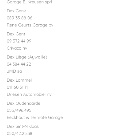
Garage E. Kreusen sprl
Dex Genk
089 35 88 06
René Geurts Garage bv
Dex Gent
09 372 44 99
Crivaco nv
Dex Liège (Aywaille)
04 384 44 22
JMD sa
Dex Lommel
011 60 31 11
Driesen Automobiel nv
Dex Oudenaarde
055/496.495
Eeckhout & Termote Garage
Dex Sint-Niklaas
050/42.25.38