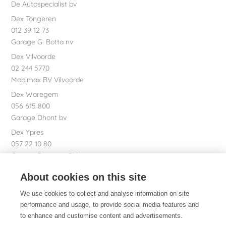
De Autospecialist bv
Dex Tongeren
012 39 12 73
Garage G. Botta nv
Dex Vilvoorde
02 244 5770
Mobimax BV Vilvoorde
Dex Waregem
056 615 800
Garage Dhont bv
Dex Ypres
057 22 10 80
Garage Bossaert BV
Dex nv Registered office
About cookies on this site
051 26 01 01
We use cookies to collect and analyse information on site
performance and usage, to provide social media features and
to enhance and customise content and advertisements.
Dex. Of course.