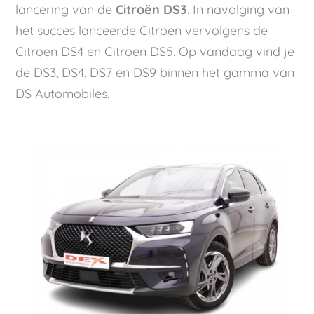
lancering van de
Citroën DS3
. In navolging van
het succes lanceerde Citroën vervolgens de
Citroën DS4 en Citroën DS5. Op vandaag vind je
de DS3, DS4, DS7 en DS9 binnen het gamma van
DS Automobiles.