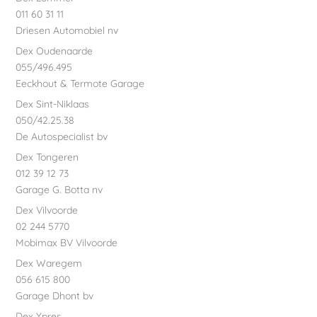
011 60 31 11
Driesen Automobiel nv
Dex Oudenaarde
055/496.495
Eeckhout & Termote Garage
Dex Sint-Niklaas
050/42.25.38
De Autospecialist bv
Dex Tongeren
012 39 12 73
Garage G. Botta nv
Dex Vilvoorde
02 244 5770
Mobimax BV Vilvoorde
Dex Waregem
056 615 800
Garage Dhont bv
Dex Ypres