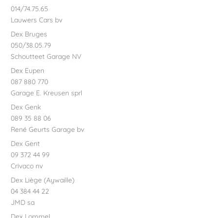
014/74.75.65
Lauwers Cars bv
Dex Bruges
050/38.05.79
Schoutteet Garage NV
Dex Eupen
087 880 770
Garage E. Kreusen sprl
Dex Genk
089 35 88 06
René Geurts Garage bv
Dex Gent
09 372 44 99
Crivaco nv
Dex Liège (Aywaille)
04 384 44 22
JMD sa
Dex Lommel