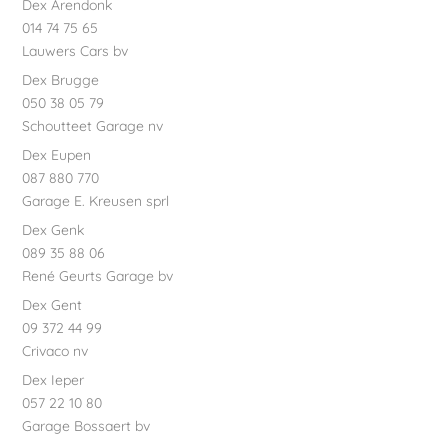
Dex Arendonk
014 74 75 65
Lauwers Cars bv
Dex Brugge
050 38 05 79
Schoutteet Garage nv
Dex Eupen
087 880 770
Garage E. Kreusen sprl
Dex Genk
089 35 88 06
René Geurts Garage bv
Dex Gent
09 372 44 99
Crivaco nv
Dex Ieper
057 22 10 80
Garage Bossaert bv