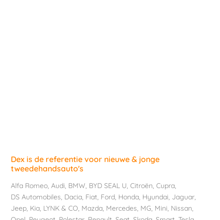
Dex is de referentie voor nieuwe & jonge
tweedehandsauto's
Alfa Romeo
,
Audi
,
BMW
,
BYD SEAL U
,
Citroën
,
Cupra
,
DS Automobiles
,
Dacia
,
Fiat
,
Ford
,
Honda
,
Hyundai
,
Jaguar
,
Jeep
,
Kia
,
LYNK & CO
,
Mazda
,
Mercedes
,
MG
,
Mini
,
Nissan
,
Opel
,
Peugeot
,
Polestar
,
Renault
,
Seat
,
Skoda
,
Smart
,
Tesla
,