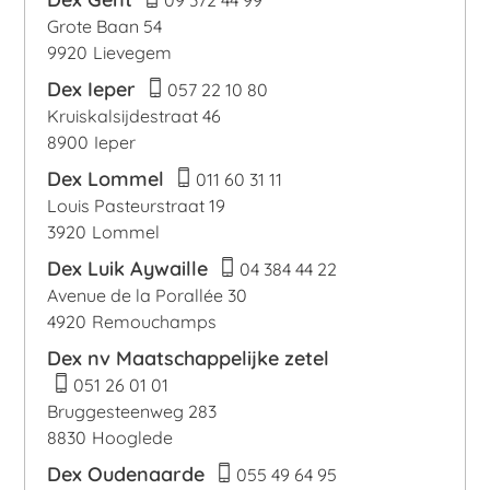
09 372 44 99
Grote Baan 54
9920
Lievegem
Dex Ieper
057 22 10 80
Kruiskalsijdestraat 46
8900
Ieper
Dex Lommel
011 60 31 11
Louis Pasteurstraat 19
3920
Lommel
Dex Luik Aywaille
04 384 44 22
Avenue de la Porallée 30
4920
Remouchamps
Dex nv Maatschappelijke zetel
051 26 01 01
Bruggesteenweg 283
8830
Hooglede
Dex Oudenaarde
055 49 64 95