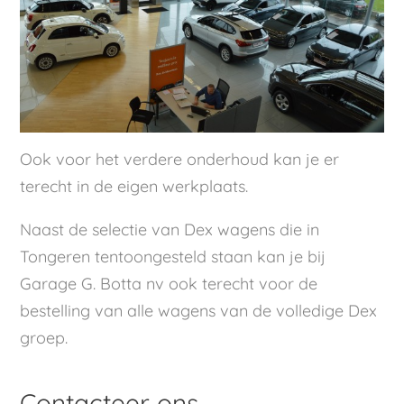
Ook voor het verdere onderhoud kan je er
terecht in de eigen werkplaats.
Naast de selectie van Dex wagens die in
Tongeren tentoongesteld staan kan je bij
Garage G. Botta nv ook terecht voor de
bestelling van alle wagens van de volledige Dex
groep.
Contacteer ons