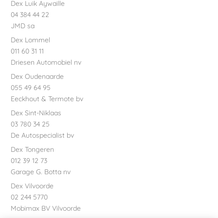
Dex Luik Aywaille
04 384 44 22
JMD sa
Dex Lommel
011 60 31 11
Driesen Automobiel nv
Dex Oudenaarde
055 49 64 95
Eeckhout & Termote bv
Dex Sint-Niklaas
03 780 34 25
De Autospecialist bv
Dex Tongeren
012 39 12 73
Garage G. Botta nv
Dex Vilvoorde
02 244 5770
Mobimax BV Vilvoorde