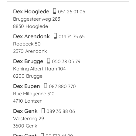
Dex Hooglede
051 26 01 05
Bruggesteenweg 283
8830
Hooglede
Dex Arendonk
014 74 75 65
Roobeek 50
2370
Arendonk
Dex Brugge
050 38 05 79
Koning Albert I laan 104
8200
Brugge
Dex Eupen
087 880 770
Rue Mitoyenne 310
4710
Lontzen
Dex Genk
089 35 88 06
Westerring 29
3600
Genk
Dex Gent