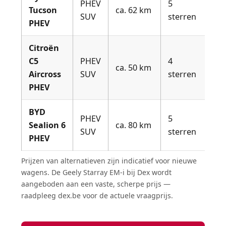
PHEV
5
Nie
Tucson
ca. 62 km
SUV
sterren
€44
PHEV
Citroën
C5
PHEV
4
Nie
ca. 50 km
Aircross
SUV
sterren
€40
PHEV
BYD
PHEV
5
Be
Sealion 6
ca. 80 km
SUV
sterren
sto
PHEV
Prijzen van alternatieven zijn indicatief voor nieuwe
wagens. De Geely Starray EM-i bij Dex wordt
aangeboden aan een vaste, scherpe prijs —
raadpleeg dex.be voor de actuele vraagprijs.