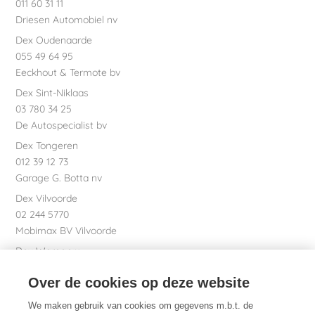
011 60 31 11
Driesen Automobiel nv
Dex Oudenaarde
055 49 64 95
Eeckhout & Termote bv
Dex Sint-Niklaas
03 780 34 25
De Autospecialist bv
Dex Tongeren
012 39 12 73
Garage G. Botta nv
Dex Vilvoorde
02 244 5770
Mobimax BV Vilvoorde
Dex Waregem
056 61 58 00
Over de cookies op deze website
Garage Dhont bv
Dex nv Maatschappelijke zetel
We maken gebruik van cookies om gegevens m.b.t. de