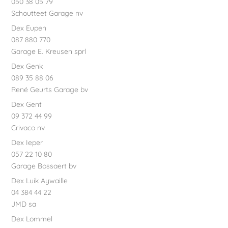
050 38 05 79
Schoutteet Garage nv
Dex Eupen
087 880 770
Garage E. Kreusen sprl
Dex Genk
089 35 88 06
René Geurts Garage bv
Dex Gent
09 372 44 99
Crivaco nv
Dex Ieper
057 22 10 80
Garage Bossaert bv
Dex Luik Aywaille
04 384 44 22
JMD sa
Dex Lommel