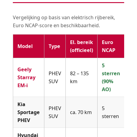
Vergelijking op basis van elektrisch rijbereik,
Euro NCAP-score en beschikbaarheid.
El. bereik
Euro
Model
Type
Bes
(officieel)
NCAP
5
Geely
PHEV
82 – 135
sterren
Starray
Ja 
SUV
km
(90%
EM-i
AO)
Kia
PHEV
5
Nie
Sportage
ca. 70 km
SUV
sterren
€42
PHEV
Hyundai