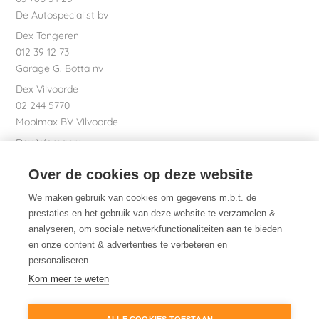
De Autospecialist bv
Dex Tongeren
012 39 12 73
Garage G. Botta nv
Dex Vilvoorde
02 244 5770
Mobimax BV Vilvoorde
Dex Waregem
056 61 58 00
Over de cookies op deze website
Garage Dhont bv
Dex nv Maatschappelijke zetel
We maken gebruik van cookies om gegevens m.b.t. de
051 26 01 01
prestaties en het gebruik van deze website te verzamelen &
analyseren, om sociale netwerkfunctionaliteiten aan te bieden
en onze content & advertenties te verbeteren en
personaliseren.
Dex. Daarom.
Kom meer te weten