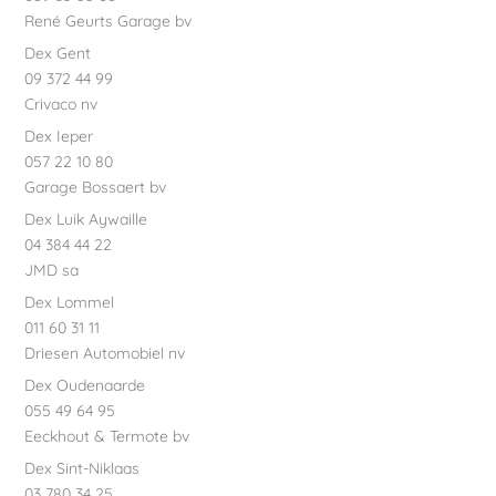
René Geurts Garage bv
Dex Gent
09 372 44 99
Crivaco nv
Dex Ieper
057 22 10 80
Garage Bossaert bv
Dex Luik Aywaille
04 384 44 22
JMD sa
Dex Lommel
011 60 31 11
Driesen Automobiel nv
Dex Oudenaarde
055 49 64 95
Eeckhout & Termote bv
Dex Sint-Niklaas
03 780 34 25