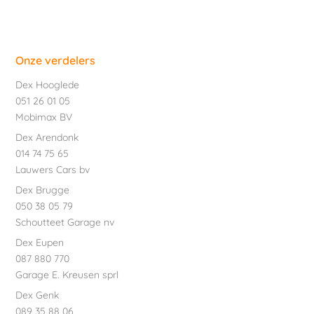
Onze verdelers
Dex Hooglede
051 26 01 05
Mobimax BV
Dex Arendonk
014 74 75 65
Lauwers Cars bv
Dex Brugge
050 38 05 79
Schoutteet Garage nv
Dex Eupen
087 880 770
Garage E. Kreusen sprl
Dex Genk
089 35 88 06