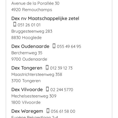
Avenue de la Porallée 30
4920
Remouchamps
Dex nv Maatschappelijke zetel
051 26 01 01
Bruggesteenweg 283
8830
Hooglede
Dex Oudenaarde
055 49 64 95
Berchemweg 35
9700
Oudenaarde
Dex Tongeren
012 39 12 73
Maastrichtersteenweg 358
3700
Tongeren
Dex Vilvoorde
02 244 5770
Mechelsesteenweg 309
1800
Vilvoorde
Dex Waregem
056 61 58 00
Eugène Bekaertlaan 2-4