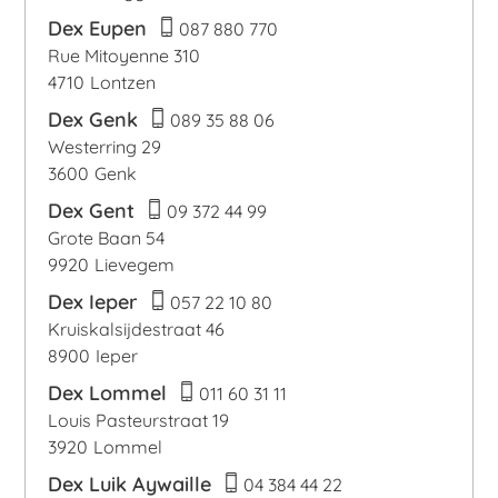
Dex Eupen
087 880 770
Rue Mitoyenne 310
4710
Lontzen
Dex Genk
089 35 88 06
Westerring 29
3600
Genk
Dex Gent
09 372 44 99
Grote Baan 54
9920
Lievegem
Dex Ieper
057 22 10 80
Kruiskalsijdestraat 46
8900
Ieper
Dex Lommel
011 60 31 11
Louis Pasteurstraat 19
3920
Lommel
Dex Luik Aywaille
04 384 44 22