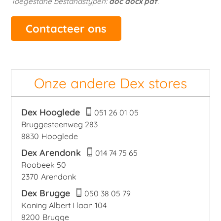
Toegestane bestandstypen:
doc docx pdf
.
Onze andere Dex stores
Dex Hooglede
051 26 01 05
Bruggesteenweg 283
8830
Hooglede
Dex Arendonk
014 74 75 65
Roobeek 50
2370
Arendonk
Dex Brugge
050 38 05 79
Koning Albert I laan 104
8200
Brugge