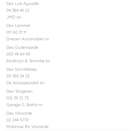
Dex Luik Aywaille
04 384 44 22
JMD sa
Dex Lommel
011 60 31 11
Driesen Automobiel nv
Dex Oudenaarde
055 49 64 95
Eeckhout & Termote bv
Dex Sint-Niklaas
03 780 34 25
De Autospecialist bv
Dex Tongeren
012 39 12 73
Garage G. Botta nv
Dex Vilvoorde
02 244 5770
Mobimax BV Vilvoorde