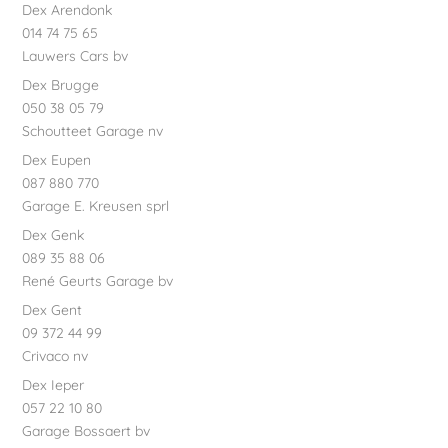
Dex Arendonk
014 74 75 65
Lauwers Cars bv
Dex Brugge
050 38 05 79
Schoutteet Garage nv
Dex Eupen
087 880 770
Garage E. Kreusen sprl
Dex Genk
089 35 88 06
René Geurts Garage bv
Dex Gent
09 372 44 99
Crivaco nv
Dex Ieper
057 22 10 80
Garage Bossaert bv