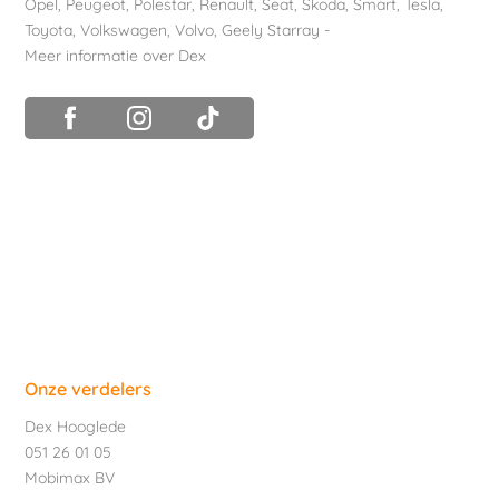
Opel
,
Peugeot
,
Polestar
,
Renault
,
Seat
,
Skoda
,
Smart
,
Tesla
,
Toyota
,
Volkswagen
,
Volvo
,
Geely Starray
-
Meer informatie over Dex
Onze verdelers
Dex Hooglede
051 26 01 05
Mobimax BV