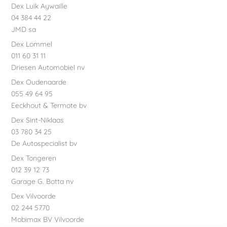
Dex Luik Aywaille
04 384 44 22
JMD sa
Dex Lommel
011 60 31 11
Driesen Automobiel nv
Dex Oudenaarde
055 49 64 95
Eeckhout & Termote bv
Dex Sint-Niklaas
03 780 34 25
De Autospecialist bv
Dex Tongeren
012 39 12 73
Garage G. Botta nv
Dex Vilvoorde
02 244 5770
Mobimax BV Vilvoorde