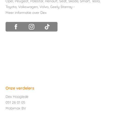
Opel
,
Peugeot
,
Polestar
,
Renault
,
Seat
,
Skoda
,
Smart
,
Tesla
,
Toyota
,
Volkswagen
,
Volvo
,
Geely Starray
-
Meer informatie over Dex
Onze verdelers
Dex Hooglede
051 26 01 05
Mobimax BV