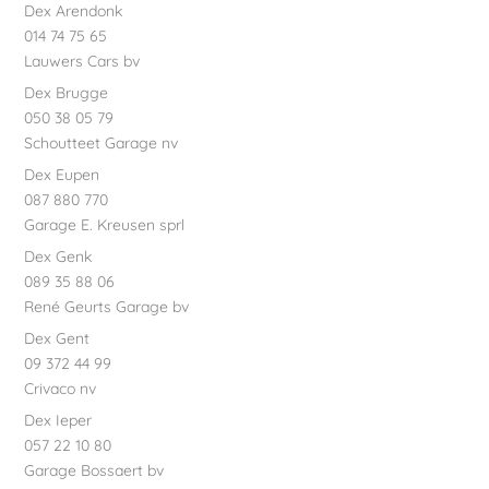
Dex Arendonk
014 74 75 65
Lauwers Cars bv
Dex Brugge
050 38 05 79
Schoutteet Garage nv
Dex Eupen
087 880 770
Garage E. Kreusen sprl
Dex Genk
089 35 88 06
René Geurts Garage bv
Dex Gent
09 372 44 99
Crivaco nv
Dex Ieper
057 22 10 80
Garage Bossaert bv