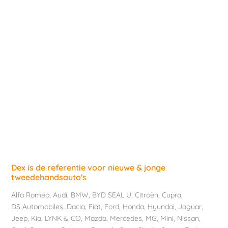
Dex is de referentie voor nieuwe & jonge
tweedehandsauto's
Alfa Romeo
,
Audi
,
BMW
,
BYD SEAL U
,
Citroën
,
Cupra
,
DS Automobiles
,
Dacia
,
Fiat
,
Ford
,
Honda
,
Hyundai
,
Jaguar
,
Jeep
,
Kia
,
LYNK & CO
,
Mazda
,
Mercedes
,
MG
,
Mini
,
Nissan
,