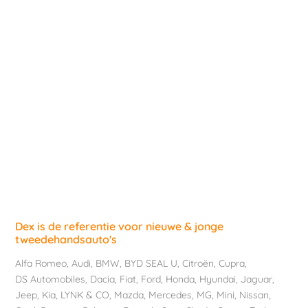
Dex is de referentie voor nieuwe & jonge
tweedehandsauto's
Alfa Romeo
,
Audi
,
BMW
,
BYD SEAL U
,
Citroën
,
Cupra
,
DS Automobiles
,
Dacia
,
Fiat
,
Ford
,
Honda
,
Hyundai
,
Jaguar
,
Jeep
,
Kia
,
LYNK & CO
,
Mazda
,
Mercedes
,
MG
,
Mini
,
Nissan
,