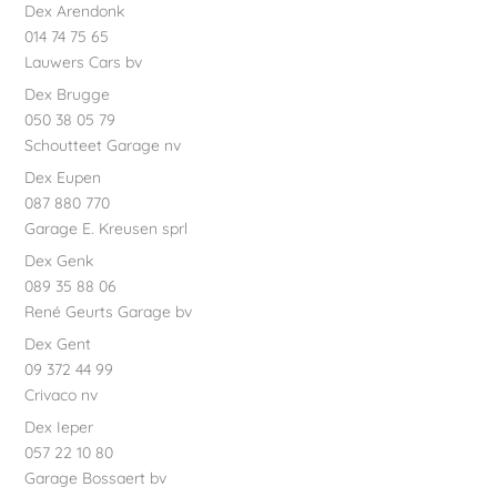
Dex Arendonk
014 74 75 65
Lauwers Cars bv
Dex Brugge
050 38 05 79
Schoutteet Garage nv
Dex Eupen
087 880 770
Garage E. Kreusen sprl
Dex Genk
089 35 88 06
René Geurts Garage bv
Dex Gent
09 372 44 99
Crivaco nv
Dex Ieper
057 22 10 80
Garage Bossaert bv