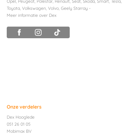
Opel
,
Peugeot
,
Polestar
,
Renault
,
Seat
,
Skoda
,
Smart
,
Tesla
,
Toyota
,
Volkswagen
,
Volvo
,
Geely Starray
-
Meer informatie over Dex
Onze verdelers
Dex Hooglede
051 26 01 05
Mobimax BV