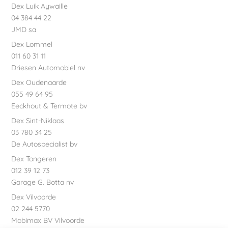
Dex Luik Aywaille
04 384 44 22
JMD sa
Dex Lommel
011 60 31 11
Driesen Automobiel nv
Dex Oudenaarde
055 49 64 95
Eeckhout & Termote bv
Dex Sint-Niklaas
03 780 34 25
De Autospecialist bv
Dex Tongeren
012 39 12 73
Garage G. Botta nv
Dex Vilvoorde
02 244 5770
Mobimax BV Vilvoorde