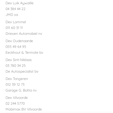
Dex Luik Aywaille
04 384 44 22
JMD sa
Dex Lommel
011 60 31 11
Driesen Automobiel nv
Dex Oudenaarde
055 49 64 95
Eeckhout & Termote bv
Dex Sint-Niklaas
03 780 34 25
De Autospecialist bv
Dex Tongeren
012 39 12 73
Garage G. Botta nv
Dex Vilvoorde
02 244 5770
Mobimax BV Vilvoorde