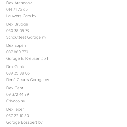
Dex Arendonk
014 74 75 65
Lauwers Cars bv
Dex Brugge
050 38 05 79
Schoutteet Garage nv
Dex Eupen
087 880 770
Garage E. Kreusen sprl
Dex Genk
089 35 88 06
René Geurts Garage bv
Dex Gent
09 372 44 99
Crivaco nv
Dex Ieper
057 22 10 80
Garage Bossaert bv