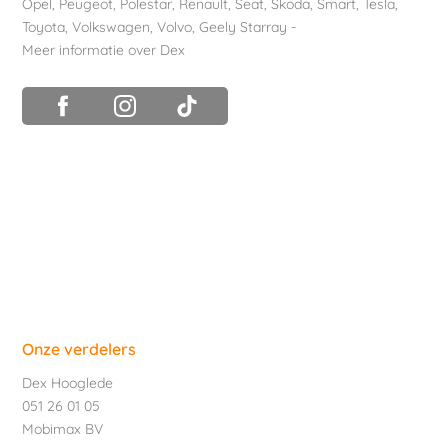
Opel
,
Peugeot
,
Polestar
,
Renault
,
Seat
,
Skoda
,
Smart
,
Tesla
,
Toyota
,
Volkswagen
,
Volvo
,
Geely Starray
-
Meer informatie over Dex
Onze verdelers
Dex Hooglede
051 26 01 05
Mobimax BV