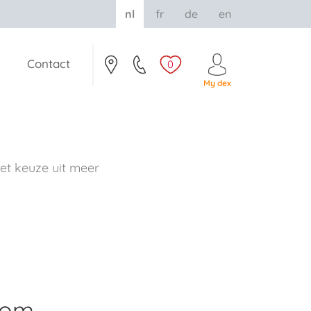
nl
fr
de
en
Contact
0
My dex
t keuze uit meer
rom.