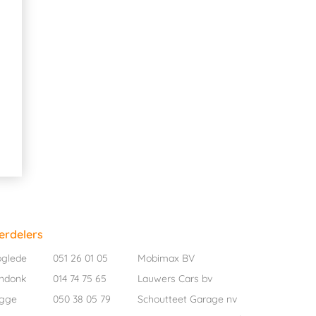
erdelers
oglede
051 26 01 05
Mobimax BV
ndonk
014 74 75 65
Lauwers Cars bv
ugge
050 38 05 79
Schoutteet Garage nv