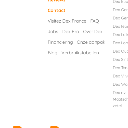
Dex Eu
Dex Ge
Contact
Dex Gen
Visitez Dex France
FAQ
Dex Iep
Jobs
Dex Pro
Over Dex
Dex Luik
Financiering
Onze aanpak
Dex Lo
Dex Ou
Blog
Verbruikstabellen
Dex Sint
Dex Ton
Dex Vil
Dex Wa
Dex nv
Maatsch
zetel