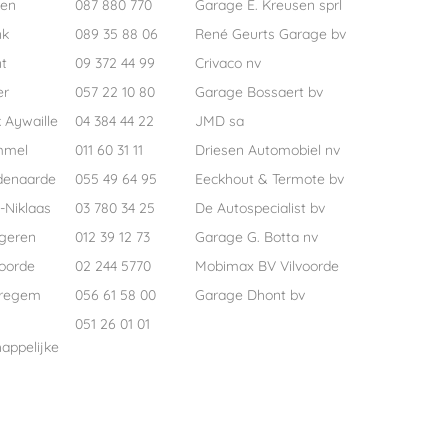
pen
087 880 770
Garage E. Kreusen sprl
nk
089 35 88 06
René Geurts Garage bv
t
09 372 44 99
Crivaco nv
er
057 22 10 80
Garage Bossaert bv
 Aywaille
04 384 44 22
JMD sa
mmel
011 60 31 11
Driesen Automobiel nv
denaarde
055 49 64 95
Eeckhout & Termote bv
-Niklaas
03 780 34 25
De Autospecialist bv
geren
012 39 12 73
Garage G. Botta nv
voorde
02 244 5770
Mobimax BV Vilvoorde
regem
056 61 58 00
Garage Dhont bv
051 26 01 01
appelijke