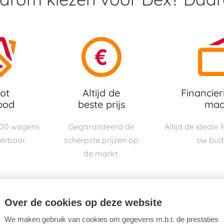
ot
Altijd de
Financier
bod
beste prijs
maa
000 wagens
Gegarandeerd de
Altijd de ideale
verbaar.
scherpste prijzen op
uw bud
de markt.
Over de cookies op deze website
We maken gebruik van cookies om gegevens m.b.t. de prestaties