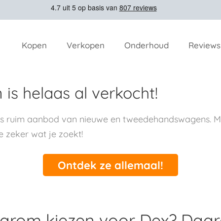
Kopen
Verkopen
Onderhoud
Reviews
is helaas al verkocht!
ns ruim aanbod van nieuwe en tweedehandswagens. Me
e zeker wat je zoekt!
Ontdek ze allemaal!
rom kiezen voor Dex? Daa