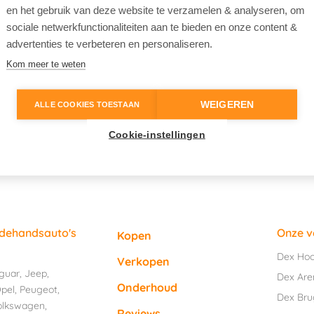
en het gebruik van deze website te verzamelen & analyseren, om
sociale netwerkfunctionaliteiten aan te bieden en onze content &
advertenties te verbeteren en personaliseren.
Kom meer te weten
WEIGEREN
ALLE COOKIES TOESTAAN
Cookie-instellingen
edehandsauto's
Onze v
Kopen
Dex Ho
Verkopen
guar
,
Jeep
,
Dex Are
Onderhoud
pel
,
Peugeot
,
Dex Br
olkswagen
,
Reviews