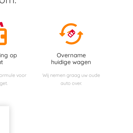
ing op
Overname
t
huidige wagen
 formule voor
Wij nemen graag uw oude
get.
auto over.