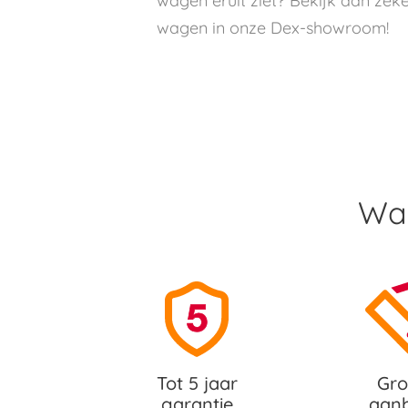
wagen eruit ziet? Bekijk dan zek
wagen in onze Dex-showroom!
Waa
Tot 5 jaar
Gro
garantie
aan