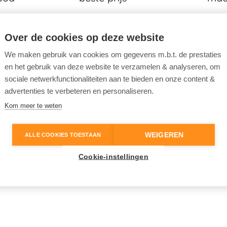
000 wagens
Gegarandeerd de
Altijd de ideale
verbaar.
scherpste prijzen op
uw bud
Over de cookies op deze website
de markt.
We maken gebruik van cookies om gegevens m.b.t. de prestaties
en het gebruik van deze website te verzamelen & analyseren, om
sociale netwerkfunctionaliteiten aan te bieden en onze content &
advertenties te verbeteren en personaliseren.
Kom meer te weten
WEIGEREN
ALLE COOKIES TOESTAAN
Cookie-instellingen