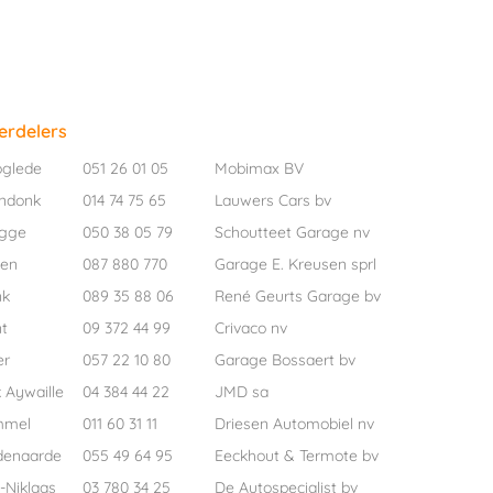
erdelers
oglede
051 26 01 05
Mobimax BV
ndonk
014 74 75 65
Lauwers Cars bv
ugge
050 38 05 79
Schoutteet Garage nv
pen
087 880 770
Garage E. Kreusen sprl
nk
089 35 88 06
René Geurts Garage bv
t
09 372 44 99
Crivaco nv
er
057 22 10 80
Garage Bossaert bv
 Aywaille
04 384 44 22
JMD sa
mmel
011 60 31 11
Driesen Automobiel nv
denaarde
055 49 64 95
Eeckhout & Termote bv
-Niklaas
03 780 34 25
De Autospecialist bv