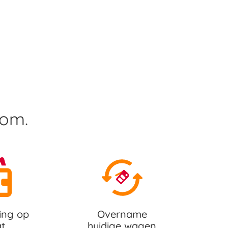
rom.
ing op
Overname
t
huidige wagen