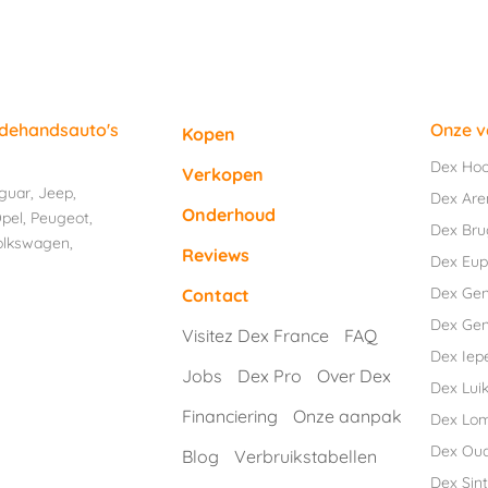
edehandsauto's
Onze v
Kopen
Dex Ho
Verkopen
guar
,
Jeep
,
Dex Are
Onderhoud
pel
,
Peugeot
,
Dex Br
olkswagen
,
Reviews
Dex Eu
Dex Ge
Contact
Dex Gen
Visitez Dex France
FAQ
Dex Iep
Jobs
Dex Pro
Over Dex
Dex Luik
Financiering
Onze aanpak
Dex Lo
Dex Ou
Blog
Verbruikstabellen
Dex Sint