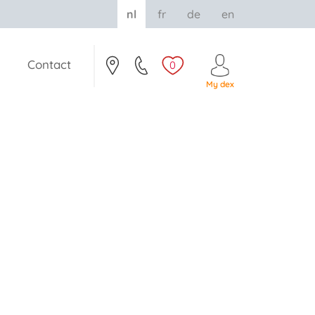
nl
fr
de
en
Contact
0
My dex