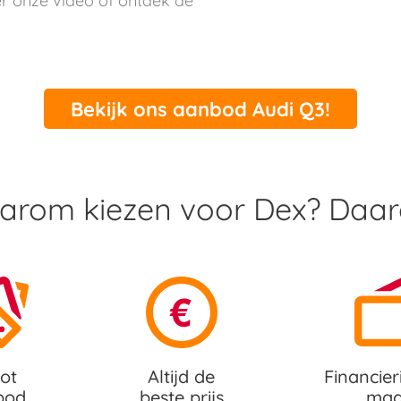
er onze video of ontdek de
Bekijk ons aanbod Audi Q3!
rom kiezen voor Dex? Daa
ot
Altijd de
Financier
bod
beste prijs
maa