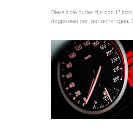
Diesels die ouder zijn dan 12 j
dagpassen per jaar aanvragen. D