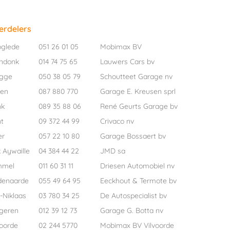
erdelers
oglede
051 26 01 05
Mobimax BV
ndonk
014 74 75 65
Lauwers Cars bv
ugge
050 38 05 79
Schoutteet Garage nv
pen
087 880 770
Garage E. Kreusen sprl
nk
089 35 88 06
René Geurts Garage bv
t
09 372 44 99
Crivaco nv
er
057 22 10 80
Garage Bossaert bv
 Aywaille
04 384 44 22
JMD sa
mmel
011 60 31 11
Driesen Automobiel nv
denaarde
055 49 64 95
Eeckhout & Termote bv
-Niklaas
03 780 34 25
De Autospecialist bv
geren
012 39 12 73
Garage G. Botta nv
voorde
02 244 5770
Mobimax BV Vilvoorde