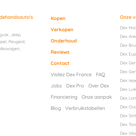
edehandsauto's
Onze v
Kopen
Dex Ho
Verkopen
guar
,
Jeep
,
Dex Are
Onderhoud
pel
,
Peugeot
,
Dex Br
olkswagen
,
Reviews
Dex Eu
Dex Ge
Contact
Dex Gen
Visitez Dex France
FAQ
Dex Iep
Jobs
Dex Pro
Over Dex
Dex Luik
Financiering
Onze aanpak
Dex Lo
Dex Ou
Blog
Verbruikstabellen
Dex Sint
Dex Ton
Dex Vil