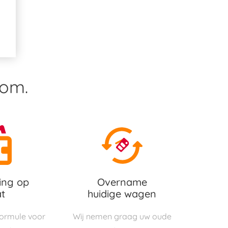
rom.
ing op
Overname
t
huidige wagen
 formule voor
Wij nemen graag uw oude