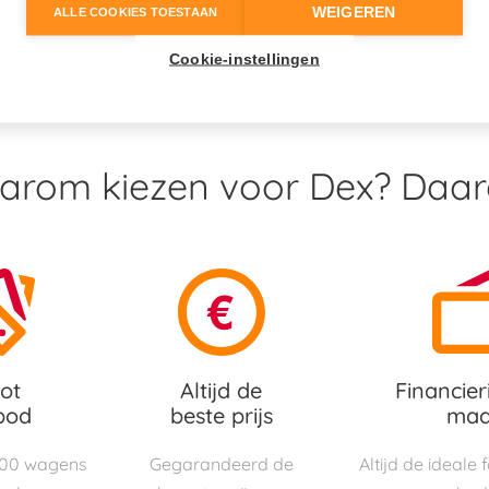
WEIGEREN
ALLE COOKIES TOESTAAN
Onze dieselwagens
Cookie-instellingen
rom kiezen voor Dex? Daa
ot
Altijd de
Financier
bod
beste prijs
maa
000 wagens
Gegarandeerd de
Altijd de ideale