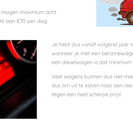
aar, mogen maximum acht
it aan €35 per dag.
Je hebt dus vanaf volgend jaar 
wanneer je met een benzinewagen
een dieselwagen is dat minimum
Veel wagens kunnen dus niet mee
dus om uit te kijken naar een nie
tegen een heel scherpe prijs!