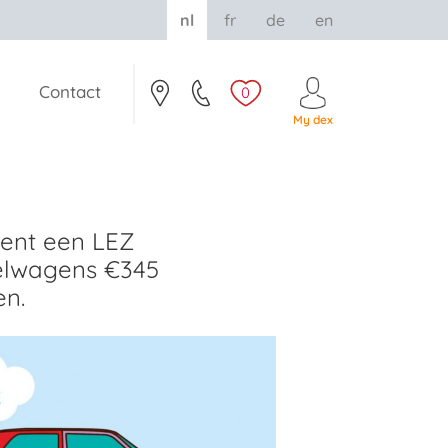
nl
fr
de
en
Contact
0
My dex
Gent een LEZ
selwagens €345
en.