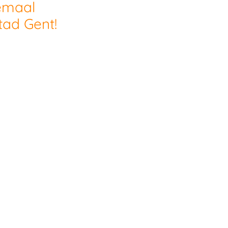
lemaal
tad Gent!