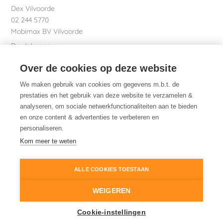
Dex Vilvoorde
02 244 5770
Mobimax BV Vilvoorde
Dex Waregem
056 61 58 00
Over de cookies op deze website
Garage Dhont bv
Dex nv Maatschappelijke zetel
We maken gebruik van cookies om gegevens m.b.t. de
051 26 01 01
prestaties en het gebruik van deze website te verzamelen &
analyseren, om sociale netwerkfunctionaliteiten aan te bieden
en onze content & advertenties te verbeteren en
personaliseren.
Dex. Daarom.
Kom meer te weten
ALLE COOKIES TOESTAAN
© 2014-2026
Dex
Wettelijke informatie
WEIGEREN
Cookiebeleid
Cookie-instellingen
Cookie instellingen