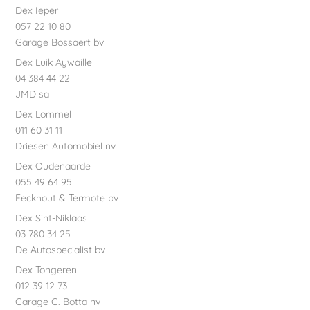
Dex Ieper
057 22 10 80
Garage Bossaert bv
Dex Luik Aywaille
04 384 44 22
JMD sa
Dex Lommel
011 60 31 11
Driesen Automobiel nv
Dex Oudenaarde
055 49 64 95
Eeckhout & Termote bv
Dex Sint-Niklaas
03 780 34 25
De Autospecialist bv
Dex Tongeren
012 39 12 73
Garage G. Botta nv