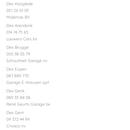
Dex Hooglede
051 26 01 05
Mobimax BV
Dex Arendonk
014 74 75 65
Lauwers Cars bv
Dex Brugge
050 38 05 79
Schoutteet Garage nv
Dex Eupen
087 880 770
Garage E. Kreusen sprl
Dex Genk
089 35 88 06
René Geurts Garage bv
Dex Gent
09 372 44 99
Crivaco nv