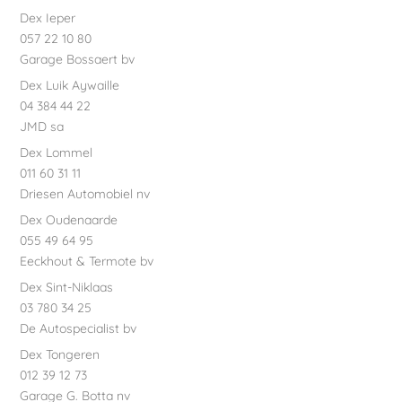
Dex Ieper
057 22 10 80
Garage Bossaert bv
Dex Luik Aywaille
04 384 44 22
JMD sa
Dex Lommel
011 60 31 11
Driesen Automobiel nv
Dex Oudenaarde
055 49 64 95
Eeckhout & Termote bv
Dex Sint-Niklaas
03 780 34 25
De Autospecialist bv
Dex Tongeren
012 39 12 73
Garage G. Botta nv