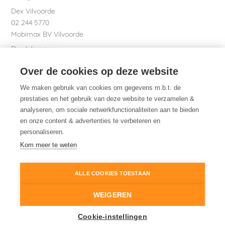
Dex Vilvoorde
02 244 5770
Mobimax BV Vilvoorde
Dex Waregem
056 61 58 00
Over de cookies op deze website
Garage Dhont bv
Dex nv Maatschappelijke zetel
We maken gebruik van cookies om gegevens m.b.t. de
051 26 01 01
prestaties en het gebruik van deze website te verzamelen &
analyseren, om sociale netwerkfunctionaliteiten aan te bieden
en onze content & advertenties te verbeteren en
personaliseren.
Dex. Daarom.
Kom meer te weten
ALLE COOKIES TOESTAAN
© 2014-2026
Dex
Wettelijke informatie
WEIGEREN
Cookiebeleid
Cookie instellingen
Cookie-instellingen