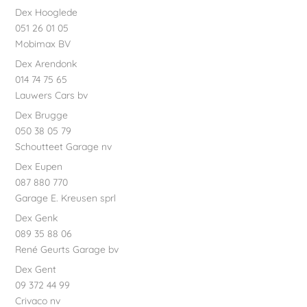
Dex Hooglede
051 26 01 05
Mobimax BV
Dex Arendonk
014 74 75 65
Lauwers Cars bv
Dex Brugge
050 38 05 79
Schoutteet Garage nv
Dex Eupen
087 880 770
Garage E. Kreusen sprl
Dex Genk
089 35 88 06
René Geurts Garage bv
Dex Gent
09 372 44 99
Crivaco nv