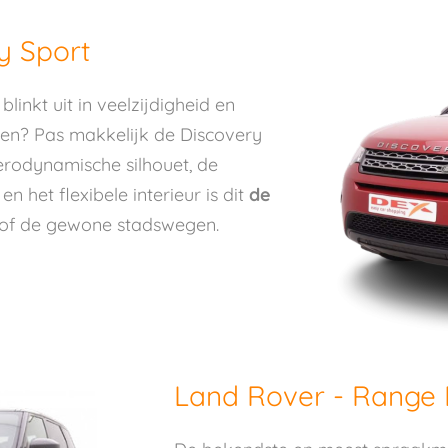
y Sport
blinkt uit in veelzijdigheid en
itten? Pas makkelijk de Discovery
erodynamische silhouet, de
 het flexibele interieur is dit
de
 of de gewone stadswegen.
Land Rover - Range 