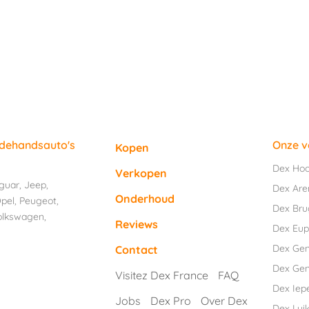
edehandsauto's
Onze v
Kopen
Dex Ho
Verkopen
guar
,
Jeep
,
Dex Are
Onderhoud
pel
,
Peugeot
,
Dex Br
olkswagen
,
Reviews
Dex Eu
Dex Ge
Contact
Dex Gen
Visitez Dex France
FAQ
Dex Iep
Jobs
Dex Pro
Over Dex
Dex Luik