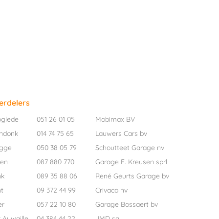
erdelers
oglede
051 26 01 05
Mobimax BV
ndonk
014 74 75 65
Lauwers Cars bv
ugge
050 38 05 79
Schoutteet Garage nv
pen
087 880 770
Garage E. Kreusen sprl
nk
089 35 88 06
René Geurts Garage bv
t
09 372 44 99
Crivaco nv
er
057 22 10 80
Garage Bossaert bv
 Aywaille
04 384 44 22
JMD sa