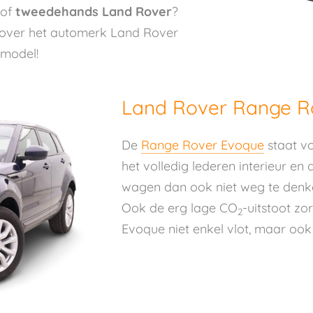
of
tweedehands
Land Rover
?
e over het automerk Land Rover
 model!
Land Rover Range R
De
Range Rover Evoque
staat v
het volledig lederen interieur en 
wagen dan ook niet weg te denk
Ook de erg lage CO
-uitstoot z
2
Evoque niet enkel vlot, maar ook z