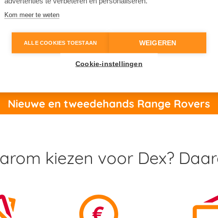
 naar achteren toe. Het strakke
advertenties te verbeteren en personaliseren.
erkt met hoogwaardige materialen
Kom meer te weten
 optimaal te laten genieten van
WEIGEREN
ALLE COOKIES TOESTAAN
Cookie-instellingen
Nieuwe en tweedehands Range Rovers
rom kiezen voor Dex? Daa