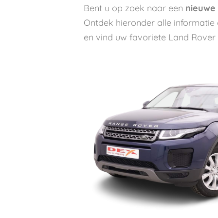
Bent u op zoek naar een
nieuwe
Ontdek hieronder alle informati
en vind uw favoriete Land Rover