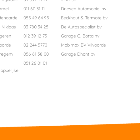
mmel
011 60 31 11
Driesen Automobiel nv
denaarde
055 49 64 95
Eeckhout & Termote bv
-Niklaas
03 780 34 25
De Autospecialist bv
geren
012 39 12 73
Garage G. Botta nv
voorde
02 244 5770
Mobimax BV Vilvoorde
regem
056 61 58 00
Garage Dhont bv
051 26 01 01
appelijke