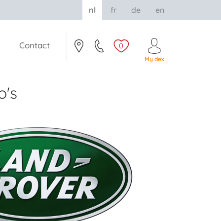
nl
fr
de
en
Contact
0
My dex
o's