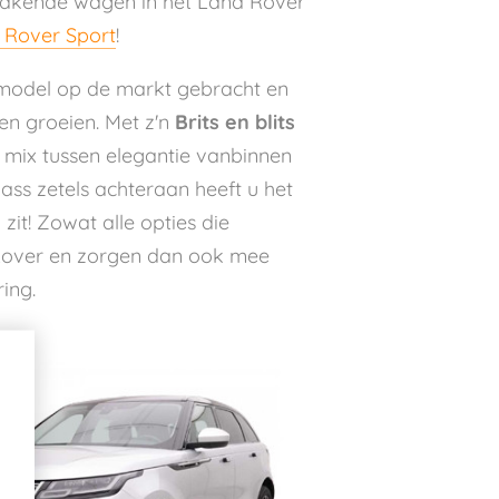
akende wagen in het Land Rover
 Rover
Sport
!
 model op de markt gebracht en
en groeien. Met z'n
Brits en blits
e mix tussen elegantie vanbinnen
ass zetels achteraan heeft u het
 zit! Zowat alle opties die
e Rover en zorgen dan ook mee
ing.