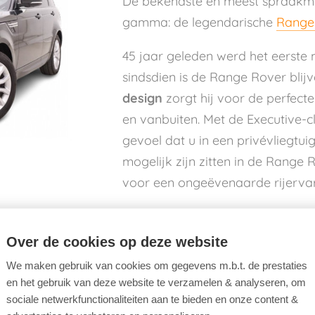
De bekendste en meest spraakm
gamma: de legendarische
Range
45 jaar geleden werd het eerste
sindsdien is de Range Rover blijv
design
zorgt hij voor de perfect
en vanbuiten. Met de Executive-cl
gevoel dat u in een privévliegtuig
mogelijk zijn zitten in de Rang
voor een ongeëvenaarde rijervar
ver Velar
Over de cookies op deze website
We maken gebruik van cookies om gegevens m.b.t. de prestaties
ge Rover Velar
op de markt. De
en het gebruik van deze website te verzamelen & analyseren, om
t door een strakke doch
sociale netwerkfunctionaliteiten aan te bieden en onze content &