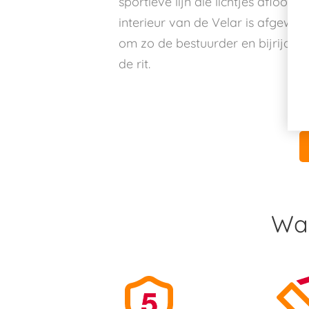
sportieve lijn die lichtjes afloopt
interieur van de Velar is afgew
om zo de bestuurder en bijrijders
de rit.
Waa