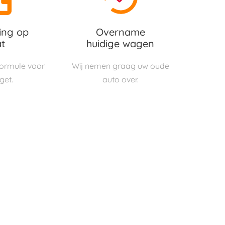
ing op
Overname
t
huidige wagen
 formule voor
Wij nemen graag uw oude
get.
auto over.