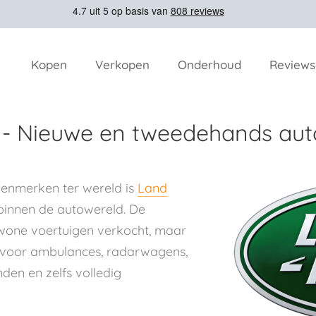
Kopen
Verkopen
Onderhoud
Reviews
 - Nieuwe en tweedehands aut
genmerken ter wereld is
Land
innen de autowereld. De
wone voertuigen verkocht, maar
voor ambulances, radarwagens,
en en zelfs volledig