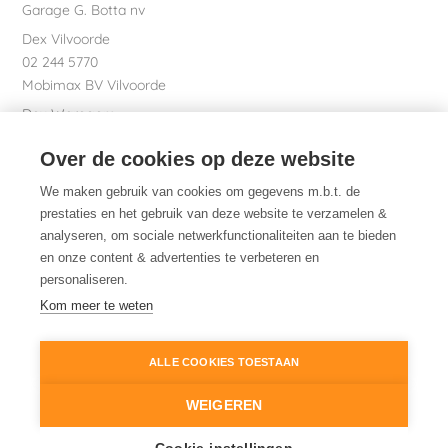
Garage G. Botta nv
Dex Vilvoorde
02 244 5770
Mobimax BV Vilvoorde
Dex Waregem
056 61 58 00
Over de cookies op deze website
Garage Dhont bv
Dex nv Maatschappelijke zetel
We maken gebruik van cookies om gegevens m.b.t. de
051 26 01 01
prestaties en het gebruik van deze website te verzamelen &
analyseren, om sociale netwerkfunctionaliteiten aan te bieden
en onze content & advertenties te verbeteren en
personaliseren.
Dex. Daarom.
Kom meer te weten
ALLE COOKIES TOESTAAN
© 2014-2026
Dex
Wettelijke informatie
WEIGEREN
Cookiebeleid