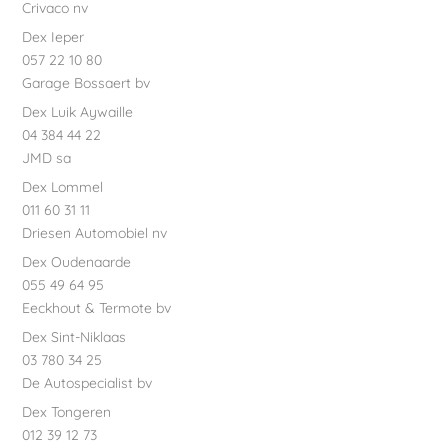
Crivaco nv
Dex Ieper
057 22 10 80
Garage Bossaert bv
Dex Luik Aywaille
04 384 44 22
JMD sa
Dex Lommel
011 60 31 11
Driesen Automobiel nv
Dex Oudenaarde
055 49 64 95
Eeckhout & Termote bv
Dex Sint-Niklaas
03 780 34 25
De Autospecialist bv
Dex Tongeren
012 39 12 73