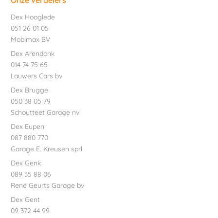
Onze verdelers
Dex Hooglede
051 26 01 05
Mobimax BV
Dex Arendonk
014 74 75 65
Lauwers Cars bv
Dex Brugge
050 38 05 79
Schoutteet Garage nv
Dex Eupen
087 880 770
Garage E. Kreusen sprl
Dex Genk
089 35 88 06
René Geurts Garage bv
Dex Gent
09 372 44 99