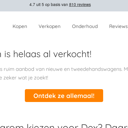
Kopen
Verkopen
Onderhoud
Reviews
is helaas al verkocht!
ns ruim aanbod van nieuwe en tweedehandswagens. Me
e zeker wat je zoekt!
Ontdek ze allemaal!
rom kiezen voor Dex? Daa