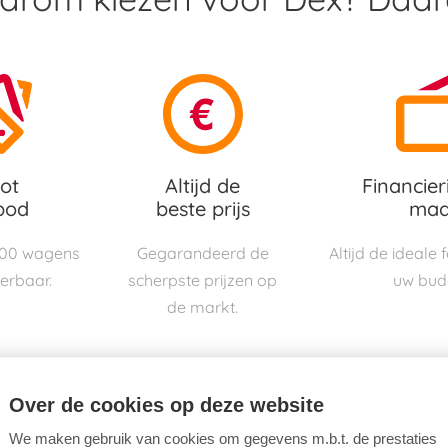
ot
Altijd de
Financier
bod
beste prijs
maa
000 wagens
Gegarandeerd de
Altijd de ideale
verbaar.
scherpste prijzen op
uw bud
de markt.
Over de cookies op deze website
We maken gebruik van cookies om gegevens m.b.t. de prestaties