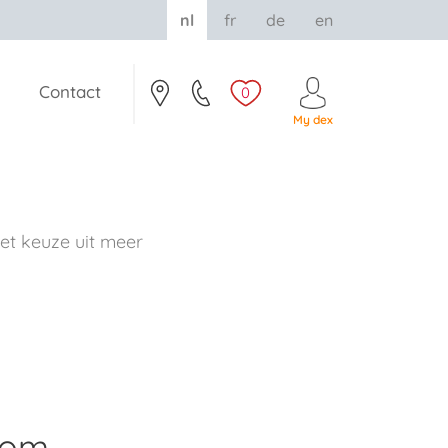
nl
fr
de
en
Contact
0
My dex
t keuze uit meer
rom.