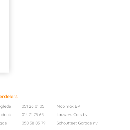
erdelers
oglede
051 26 01 05
Mobimax BV
ndonk
014 74 75 65
Lauwers Cars bv
ugge
050 38 05 79
Schoutteet Garage nv