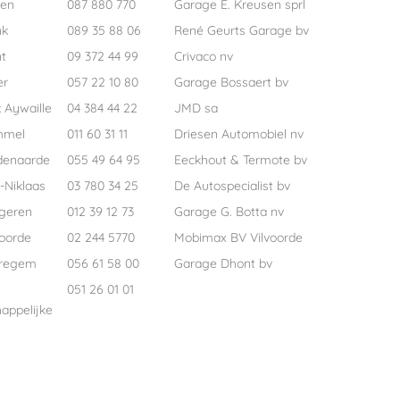
pen
087 880 770
Garage E. Kreusen sprl
nk
089 35 88 06
René Geurts Garage bv
t
09 372 44 99
Crivaco nv
er
057 22 10 80
Garage Bossaert bv
 Aywaille
04 384 44 22
JMD sa
mmel
011 60 31 11
Driesen Automobiel nv
denaarde
055 49 64 95
Eeckhout & Termote bv
-Niklaas
03 780 34 25
De Autospecialist bv
geren
012 39 12 73
Garage G. Botta nv
voorde
02 244 5770
Mobimax BV Vilvoorde
regem
056 61 58 00
Garage Dhont bv
051 26 01 01
appelijke