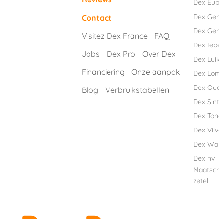
Dex Eu
Dex Ge
Contact
Dex Gen
Visitez Dex France
FAQ
Dex Iep
Jobs
Dex Pro
Over Dex
Dex Luik
Financiering
Onze aanpak
Dex Lo
Dex Ou
Blog
Verbruikstabellen
Dex Sint
Dex Ton
Dex Vil
Dex Wa
Dex nv
Maatsch
zetel