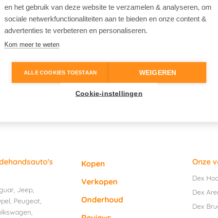
en het gebruik van deze website te verzamelen & analyseren, om
sociale netwerkfunctionaliteiten aan te bieden en onze content &
advertenties te verbeteren en personaliseren.
Kom meer te weten
WEIGEREN
ALLE COOKIES TOESTAAN
Cookie-instellingen
edehandsauto's
Onze v
Kopen
Dex Ho
Verkopen
guar
,
Jeep
,
Dex Are
Onderhoud
pel
,
Peugeot
,
Dex Br
olkswagen
,
Reviews