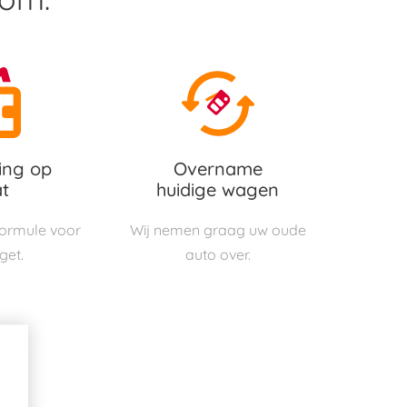
ing op
Overname
t
huidige wagen
 formule voor
Wij nemen graag uw oude
get.
auto over.