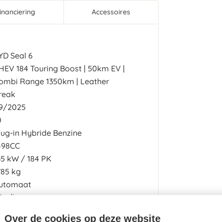
inanciering
Accessoires
YD Seal 6
HEV 184 Touring Boost | 50km EV |
ombi Range 1350km | Leather
reak
9/2025
0
lug-in Hybride Benzine
498CC
35
kW
184
PK
785 kg
utomaat
0g/km
7 km
Over de cookies op deze website