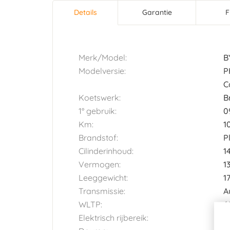
Details
(actieve
Garantie
F
Horizontal tab group
tabblad)
Merk/Model:
B
Modelversie:
P
C
Koetswerk:
B
1° gebruik:
0
Km:
1
Brandstof:
P
Cilinderinhoud:
1
Vermogen:
1
Leeggewicht:
1
Transmissie:
A
WLTP:
6
Elektrisch rijbereik:
5