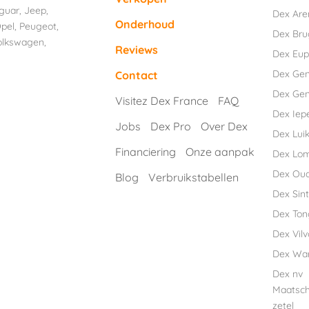
guar
,
Jeep
,
Dex Are
Onderhoud
pel
,
Peugeot
,
Dex Br
olkswagen
,
Reviews
Dex Eu
Dex Ge
Contact
Dex Gen
Visitez Dex France
FAQ
Dex Iep
Jobs
Dex Pro
Over Dex
Dex Luik
Financiering
Onze aanpak
Dex Lo
Dex Ou
Blog
Verbruikstabellen
Dex Sint
Dex Ton
Dex Vil
Dex Wa
Dex nv
Maatsch
zetel