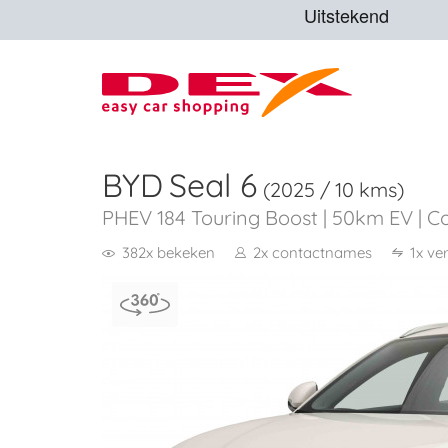
BYD
Seal 6
(2025 / 10 kms)
PHEV 184 Touring Boost | 50km EV | 
382x bekeken
2x contactnames
1x ve