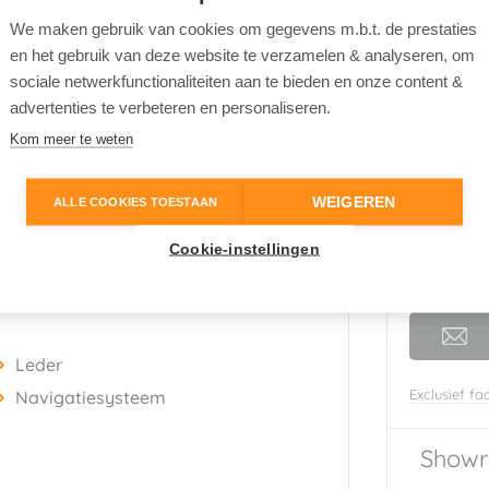
We maken gebruik van cookies om gegevens m.b.t. de prestaties
en het gebruik van deze website te verzamelen & analyseren, om
eige
(Sandstone)
sociale netwerkfunctionaliteiten aan te bieden en onze content &
wart
advertenties te verbeteren en personaliseren.
eder
Nieuwpr
Kom meer te weten
a
€ 39.
653997
WEIGEREN
ALLE COOKIES TOESTAAN
Cookie-instellingen
Leder
Exclusief fac
Navigatiesysteem
Showr