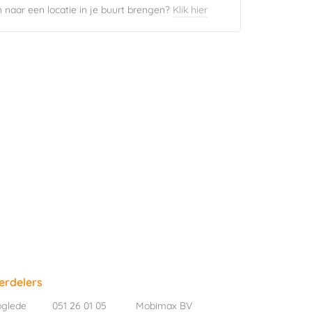
naar een locatie in je buurt brengen?
Klik hier
erdelers
oglede
051 26 01 05
Mobimax BV