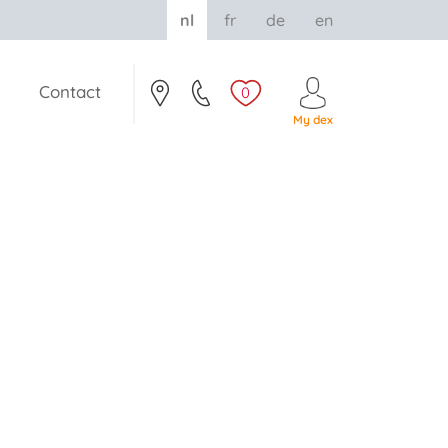
nl
fr
de
en
Contact
0
My dex