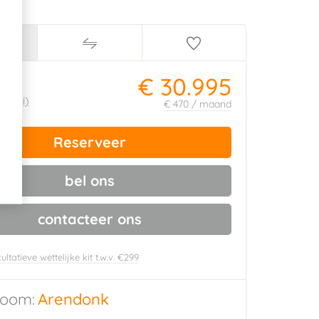
€ 30.995
ijs:
090
(i)
€ 470 / maand
Reserveer
bel ons
contacteer ons
ultatieve wettelijke kit t.w.v. €299
oom:
Arendonk