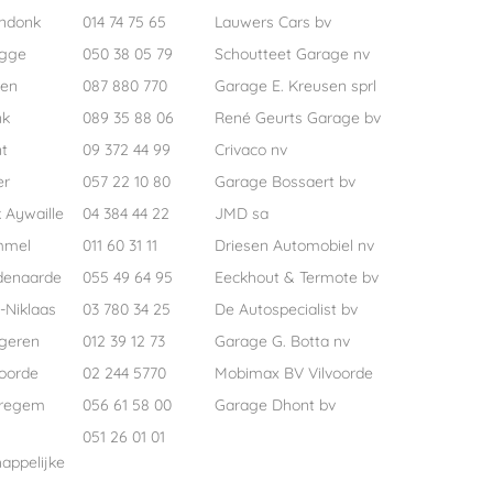
ndonk
014 74 75 65
Lauwers Cars bv
ugge
050 38 05 79
Schoutteet Garage nv
pen
087 880 770
Garage E. Kreusen sprl
nk
089 35 88 06
René Geurts Garage bv
t
09 372 44 99
Crivaco nv
er
057 22 10 80
Garage Bossaert bv
 Aywaille
04 384 44 22
JMD sa
mmel
011 60 31 11
Driesen Automobiel nv
denaarde
055 49 64 95
Eeckhout & Termote bv
-Niklaas
03 780 34 25
De Autospecialist bv
geren
012 39 12 73
Garage G. Botta nv
voorde
02 244 5770
Mobimax BV Vilvoorde
regem
056 61 58 00
Garage Dhont bv
051 26 01 01
appelijke