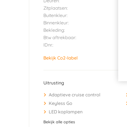
Deuren:
5
Zitplaatsen:
5
Buitenkleur:
B
Binnenkleur:
Z
Bekleding:
L
Btw aftrekbaar:
J
IDnr.:
2
Bekijk Co2-label
Uitrusting
Adaptieve cruise control
Keyless Go
LED koplampen
Bekijk alle opties