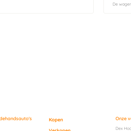
De wagen 
edehandsauto's
Onze v
Kopen
Dex Ho
Verkopen