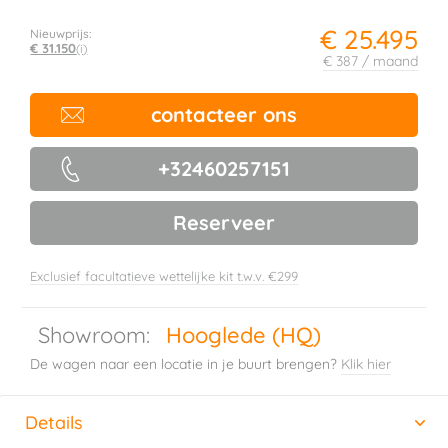
€ 25.495
Nieuwprijs:
€ 31.150
(i)
€ 387 / maand
contacteer ons
+32460257151
Reserveer
Exclusief facultatieve wettelijke kit t.w.v. €299
Showroom:
Hooglede (HQ)
De wagen naar een locatie in je buurt brengen?
Klik hier
Details
(actieve tabblad)
Horizontal tab group