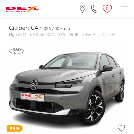
0
Citroën
C4
(2026 / 10 kms)
Hybrid 145 e-DCS6 MAX | GPS | Alu18 | Drive Assist | LED
0 KM