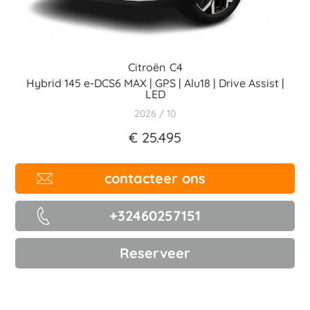
Citroën
C4
Hybrid 145 e-DCS6 MAX | GPS | Alu18 | Drive Assist |
LED
2026
10
€ 25.495
contacteer ons
+32460257151
Reserveer