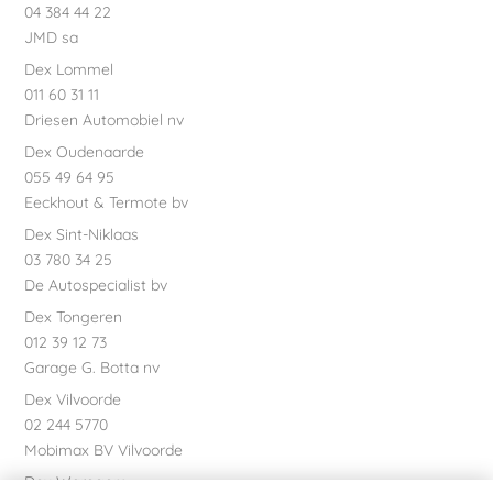
04 384 44 22
JMD sa
Dex Lommel
011 60 31 11
Driesen Automobiel nv
Dex Oudenaarde
055 49 64 95
Eeckhout & Termote bv
Dex Sint-Niklaas
03 780 34 25
De Autospecialist bv
Dex Tongeren
012 39 12 73
Garage G. Botta nv
Dex Vilvoorde
02 244 5770
Mobimax BV Vilvoorde
Dex Waregem