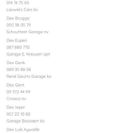
014 74 75 65
Lauwers Cars bv
Dex Brugge
050 38 05 79
Schoutteet Garage nv
Dex Eupen
087 880 770
Garage E. Kreusen sprl
Dex Genk
089 35 88 06
René Geurts Garage bv
Dex Gent
09 372 44 99
Crivaco nv
Dex Ieper
057 22 10 80
Garage Bossaert bv
Dex Luik Aywaille