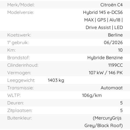
Merk/Model:
Citroën C4
Modelversie:
Hybrid 145 e-DCS6
MAX | GPS | Alu18 |
Drive Assist | LED
Koetswerk:
Berline
1° gebruik:
06/2026
Km:
10
Brandstof:
Hybride Benzine
Cilinderinhoud:
1199CC
Vermogen:
107
kW
146
PK
Leeggewicht:
1403 kg
Transmissie:
Automaat
WLTP:
106g/km
Deuren:
5
Zitplaatsen:
5
Buitenkleur:
(Mercury
Grijs
Grey/Black Roof)