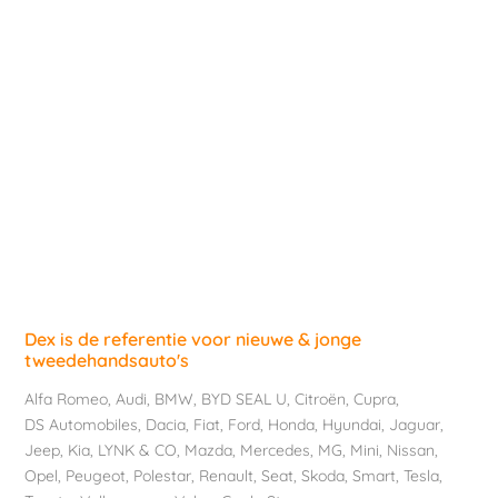
Dex is de referentie voor nieuwe & jonge
tweedehandsauto's
Alfa Romeo
,
Audi
,
BMW
,
BYD SEAL U
,
Citroën
,
Cupra
,
DS Automobiles
,
Dacia
,
Fiat
,
Ford
,
Honda
,
Hyundai
,
Jaguar
,
Jeep
,
Kia
,
LYNK & CO
,
Mazda
,
Mercedes
,
MG
,
Mini
,
Nissan
,
Opel
,
Peugeot
,
Polestar
,
Renault
,
Seat
,
Skoda
,
Smart
,
Tesla
,