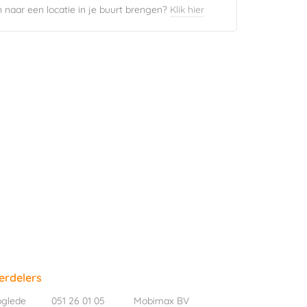
naar een locatie in je buurt brengen?
Klik hier
erdelers
oglede
051 26 01 05
Mobimax BV