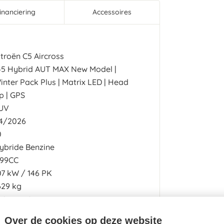
inanciering
Accessoires
itroën C5 Aircross
45 Hybrid AUT MAX New Model |
inter Pack Plus | Matrix LED | Head
p | GPS
UV
4/2026
0
ybride Benzine
199CC
07
kW
146
PK
629 kg
utomaat
23g/km
Over de cookies op deze website