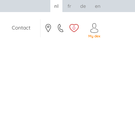
nl
fr
de
en
Contact
0
My dex