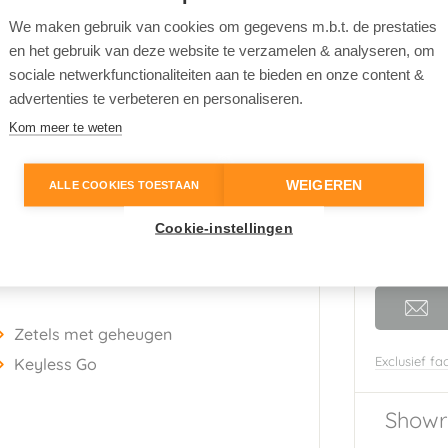
We maken gebruik van cookies om gegevens m.b.t. de prestaties
en het gebruik van deze website te verzamelen & analyseren, om
rijs
(Platinium Grey)
sociale netwerkfunctionaliteiten aan te bieden en onze content &
wart
advertenties te verbeteren en personaliseren.
eel Leder
Nieuwpr
Kom meer te weten
a
€ 39.
653719
WEIGEREN
ALLE COOKIES TOESTAAN
Cookie-instellingen
Zetels met geheugen
Exclusief fac
Keyless Go
Showr