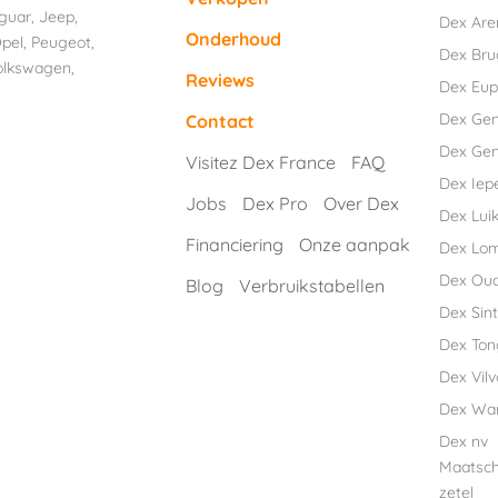
guar
,
Jeep
,
Dex Are
Onderhoud
pel
,
Peugeot
,
Dex Br
olkswagen
,
Reviews
Dex Eu
Dex Ge
Contact
Dex Gen
Visitez Dex France
FAQ
Dex Iep
Jobs
Dex Pro
Over Dex
Dex Luik
Financiering
Onze aanpak
Dex Lo
Dex Ou
Blog
Verbruikstabellen
Dex Sint
Dex Ton
Dex Vil
Dex Wa
Dex nv
Maatsch
zetel