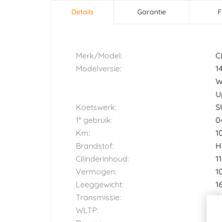
Details
(actieve
Garantie
F
Horizontal tab group
tabblad)
Merk/Model:
C
Modelversie:
1
W
U
Koetswerk:
S
1° gebruik:
0
Km:
1
Brandstof:
H
Cilinderinhoud:
1
Vermogen:
1
Leeggewicht:
1
Transmissie:
A
WLTP:
1