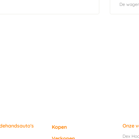
De wagen 
edehandsauto's
Onze v
Kopen
Dex Ho
Verkopen