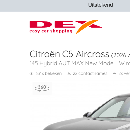
Citroën
C5 Aircross
(2026 
145 Hybrid AUT MAX New Model | Winte
331x bekeken
2x contactnames
2x ve