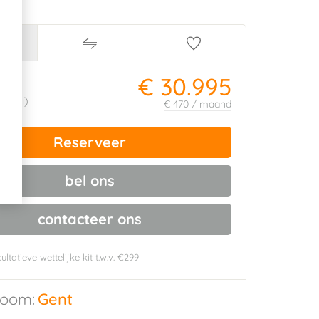
€ 30.995
ijs:
340
(i)
€ 470 / maand
Reserveer
bel ons
contacteer ons
ultatieve wettelijke kit t.w.v. €299
oom:
Gent