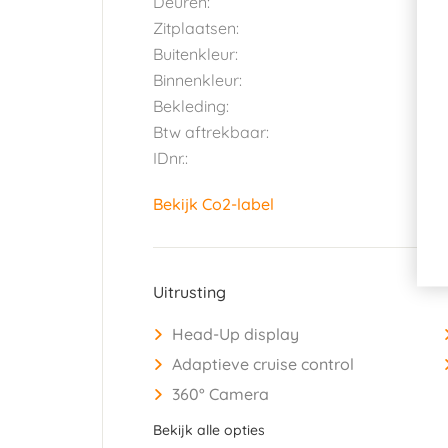
Deuren:
5
Zitplaatsen:
5
Buitenkleur:
G
Binnenkleur:
Z
Bekleding:
D
Btw aftrekbaar:
J
IDnr.:
2
Bekijk Co2-label
Uitrusting
Head-Up display
Adaptieve cruise control
360° Camera
Bekijk alle opties