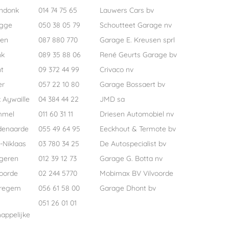
ndonk
014 74 75 65
Lauwers Cars bv
ugge
050 38 05 79
Schoutteet Garage nv
pen
087 880 770
Garage E. Kreusen sprl
nk
089 35 88 06
René Geurts Garage bv
t
09 372 44 99
Crivaco nv
er
057 22 10 80
Garage Bossaert bv
 Aywaille
04 384 44 22
JMD sa
mmel
011 60 31 11
Driesen Automobiel nv
denaarde
055 49 64 95
Eeckhout & Termote bv
-Niklaas
03 780 34 25
De Autospecialist bv
geren
012 39 12 73
Garage G. Botta nv
voorde
02 244 5770
Mobimax BV Vilvoorde
regem
056 61 58 00
Garage Dhont bv
051 26 01 01
appelijke