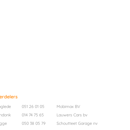
erdelers
oglede
051 26 01 05
Mobimax BV
ndonk
014 74 75 65
Lauwers Cars bv
ugge
050 38 05 79
Schoutteet Garage nv