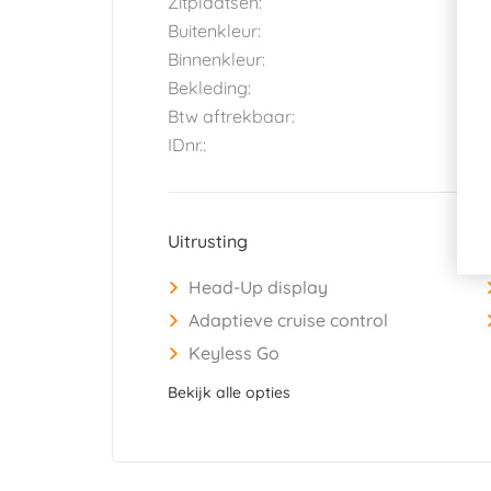
Zitplaatsen:
5
Buitenkleur:
G
Binnenkleur:
G
Bekleding:
L
Btw aftrekbaar:
J
IDnr.:
2
Uitrusting
Head-Up display
Adaptieve cruise control
Keyless Go
Bekijk alle opties