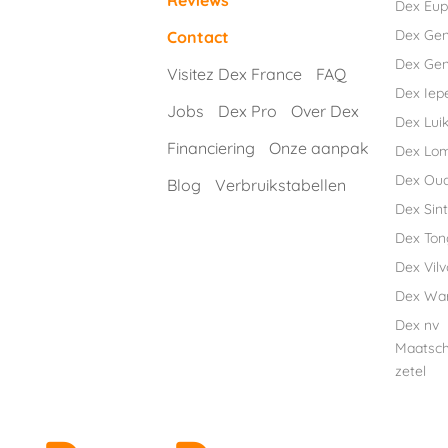
Reviews
Dex Eu
Dex Ge
Contact
Dex Gen
Visitez Dex France
FAQ
Dex Iep
Jobs
Dex Pro
Over Dex
Dex Luik
Financiering
Onze aanpak
Dex Lo
Dex Ou
Blog
Verbruikstabellen
Dex Sint
Dex Ton
Dex Vil
Dex Wa
Dex nv
Maatsch
zetel