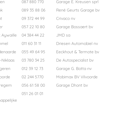
pen
087 880 770
Garage E. Kreusen sprl
nk
089 35 88 06
René Geurts Garage bv
t
09 372 44 99
Crivaco nv
er
057 22 10 80
Garage Bossaert bv
 Aywaille
04 384 44 22
JMD sa
mmel
011 60 31 11
Driesen Automobiel nv
denaarde
055 49 64 95
Eeckhout & Termote bv
-Niklaas
03 780 34 25
De Autospecialist bv
geren
012 39 12 73
Garage G. Botta nv
voorde
02 244 5770
Mobimax BV Vilvoorde
regem
056 61 58 00
Garage Dhont bv
051 26 01 01
appelijke