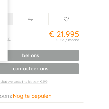
€ 21.995
ijs:
455
(i)
€ 334 / maand
bel ons
contacteer ons
ultatieve wettelijke kit t.w.v. €299
oom:
Nog te bepalen