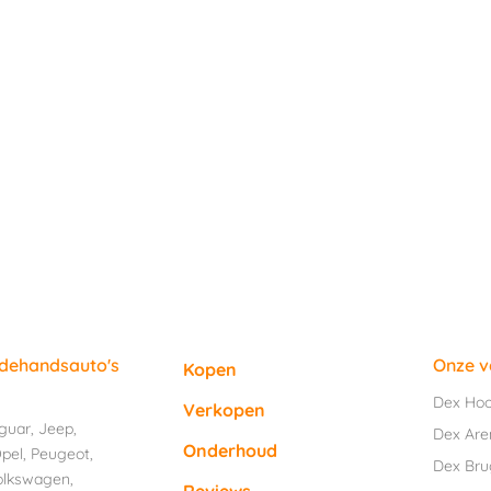
edehandsauto's
Onze v
Kopen
Dex Ho
Verkopen
guar
,
Jeep
,
Dex Are
Onderhoud
pel
,
Peugeot
,
Dex Br
olkswagen
,