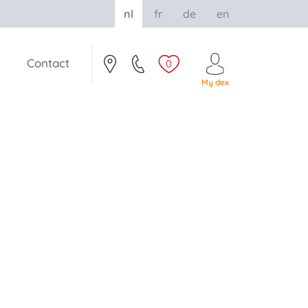
nl
fr
de
en
Contact
0
My dex