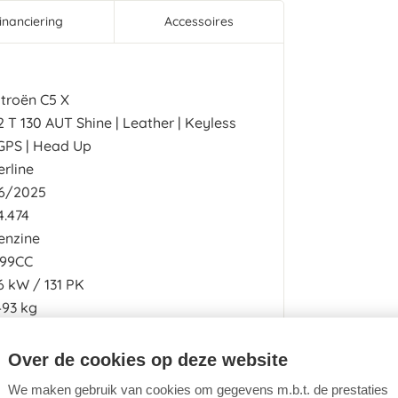
inanciering
Accessoires
itroën C5 X
.2 T 130 AUT Shine | Leather | Keyless
 GPS | Head Up
erline
6/2025
4.474
enzine
199CC
6
kW
131
PK
493 kg
utomaat
39g/km
Over de cookies op deze website
We maken gebruik van cookies om gegevens m.b.t. de prestaties