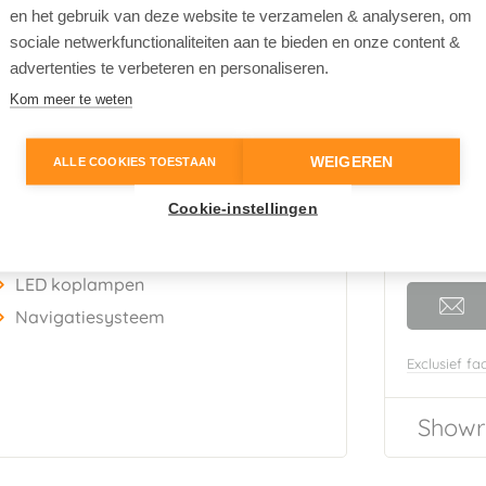
en het gebruik van deze website te verzamelen & analyseren, om
rijs
(Platinum Grey)
sociale netwerkfunctionaliteiten aan te bieden en onze content &
rijs
advertenties te verbeteren en personaliseren.
eder
Kom meer te weten
a
653968
Nieuwpr
€ 40.
WEIGEREN
ALLE COOKIES TOESTAAN
Cookie-instellingen
LED koplampen
Navigatiesysteem
Exclusief fac
Showr