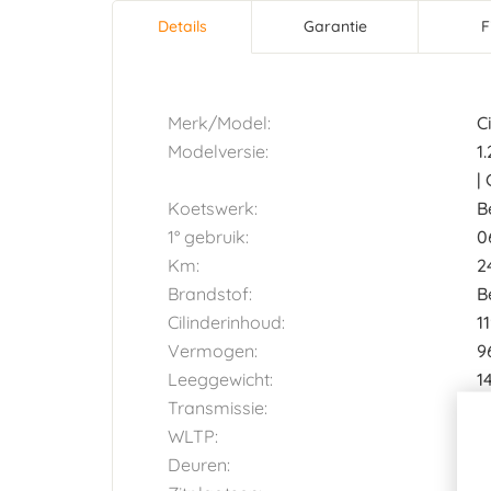
Details
(actieve
Garantie
F
Horizontal tab group
tabblad)
Merk/Model:
C
Modelversie:
1
|
Koetswerk:
B
1° gebruik:
0
Km:
2
Brandstof:
B
Cilinderinhoud:
1
Vermogen:
9
Leeggewicht:
1
Transmissie:
A
WLTP:
1
Deuren:
5