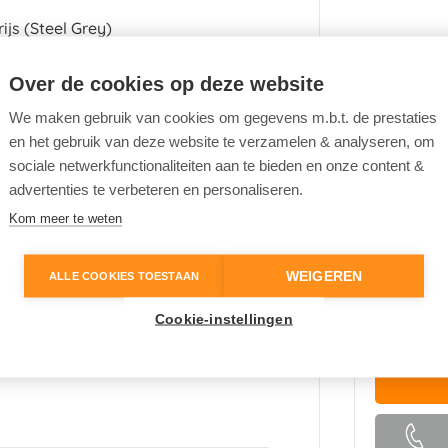
rijs
(Steel Grey)
rijs
tof
Over de cookies op deze website
a
We maken gebruik van cookies om gegevens m.b.t. de prestaties
654443
en het gebruik van deze website te verzamelen & analyseren, om
sociale netwerkfunctionaliteiten aan te bieden en onze content &
advertenties te verbeteren en personaliseren.
Kom meer te weten
WEIGEREN
ALLE COOKIES TOESTAAN
Nieuwpr
Achteruitrijcamera
€ 45.
Cookie-instellingen
Carplay