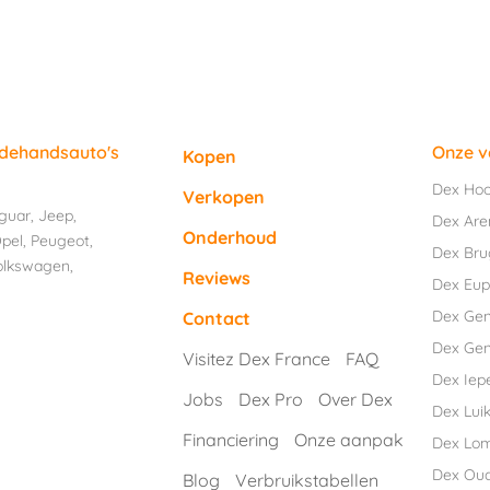
edehandsauto's
Onze v
Kopen
Dex Ho
Verkopen
guar
,
Jeep
,
Dex Are
Onderhoud
pel
,
Peugeot
,
Dex Br
olkswagen
,
Reviews
Dex Eu
Dex Ge
Contact
Dex Gen
Visitez Dex France
FAQ
Dex Iep
Jobs
Dex Pro
Over Dex
Dex Luik
Financiering
Onze aanpak
Dex Lo
Dex Ou
Blog
Verbruikstabellen