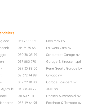
erdelers
oglede
051 26 01 05
Mobimax BV
ndonk
014 74 75 65
Lauwers Cars bv
ugge
050 38 05 79
Schoutteet Garage nv
pen
087 880 770
Garage E. Kreusen sprl
nk
089 35 88 06
René Geurts Garage bv
t
09 372 44 99
Crivaco nv
er
057 22 10 80
Garage Bossaert bv
 Aywaille
04 384 44 22
JMD sa
mmel
011 60 31 11
Driesen Automobiel nv
denaarde
055 49 64 95
Eeckhout & Termote bv