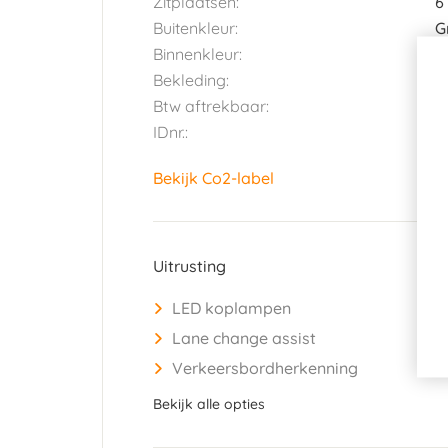
Zitplaatsen:
6
Buitenkleur:
G
Binnenkleur:
G
Bekleding:
S
Btw aftrekbaar:
J
IDnr.:
2
Bekijk Co2-label
Uitrusting
LED koplampen
Lane change assist
Verkeersbordherkenning
Bekijk alle opties