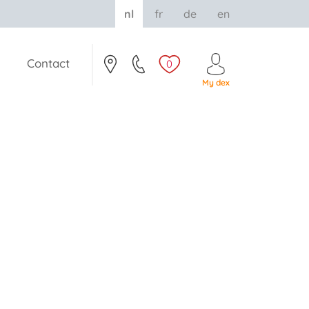
nl
fr
de
en
Contact
0
My dex