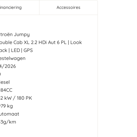
inanciering
Accessoires
itroën Jumpy
ouble Cab XL 2.2 HDi Aut 6 PL | Look
ack | LED | GPS
estelwagen
4/2026
0
iesel
184CC
32
kW
180
PK
979 kg
utomaat
83g/km