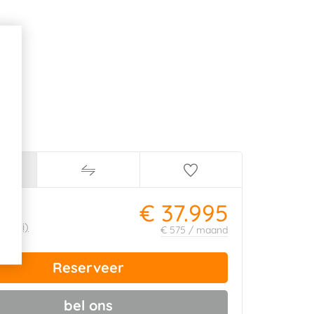
€ 37.995
ijs:
495
(i)
€ 575 / maand
Reserveer
bel ons