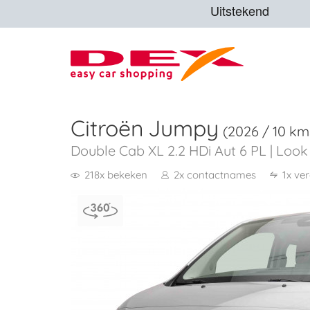
Citroën
Jumpy
(2026 / 10 km
Double Cab XL 2.2 HDi Aut 6 PL | Look
218x bekeken
2x contactnames
1x ve