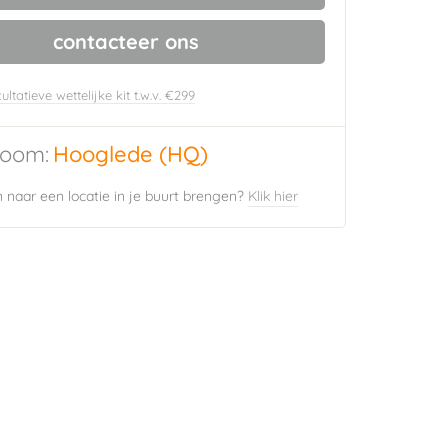
contacteer ons
ultatieve wettelijke kit t.w.v. €299
oom:
Hooglede (HQ)
naar een locatie in je buurt brengen?
Klik hier