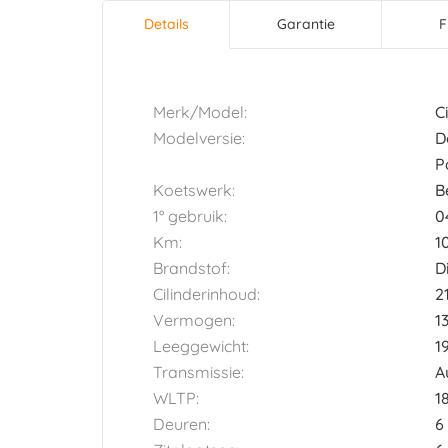
Details
(actieve
Garantie
F
Horizontal tab group
tabblad)
Merk/Model:
C
Modelversie:
D
P
Koetswerk:
B
1° gebruik:
0
Km:
1
Brandstof:
D
Cilinderinhoud:
2
Vermogen:
1
Leeggewicht:
1
Transmissie:
A
WLTP:
1
Deuren:
6