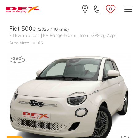
0
Fiat
500e
(2025 / 10 kms)
24 kWh 95 Icon | EV Range 190km | Icon | GPS by App |
Auto.Airco | Alu16