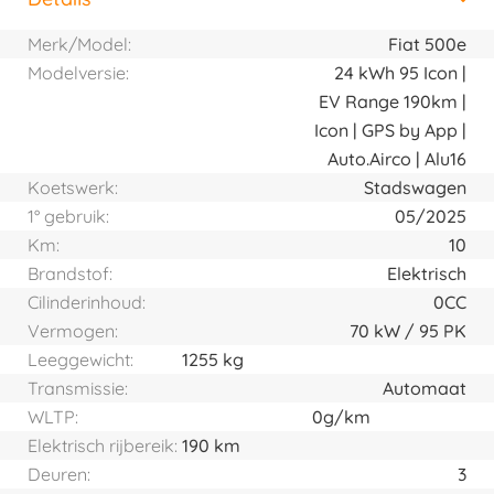
Horizontal tab group
Merk/Model:
Fiat 500e
Modelversie:
24 kWh 95 Icon |
EV Range 190km |
Icon | GPS by App |
Auto.Airco | Alu16
Koetswerk:
Stadswagen
1° gebruik:
05/2025
Km:
10
Brandstof:
Elektrisch
Cilinderinhoud:
0CC
Vermogen:
70
kW
95
PK
Leeggewicht:
1255 kg
Transmissie:
Automaat
WLTP:
0g/km
Elektrisch rijbereik:
190 km
Deuren:
3