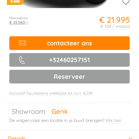
0 KM
€ 21.995
Nieuwprijs:
€ 25.560
(i)
€ 334 / maand
contacteer ons
+32460257151
Reserveer
Exclusief facultatieve wettelijke kit t.w.v. €299
Showroom:
Genk
De wagen naar een locatie in je buurt brengen?
Klik hier
Details
(actieve tabblad)