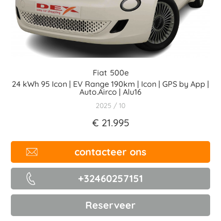
Fiat
500e
24 kWh 95 Icon | EV Range 190km | Icon | GPS by App |
Auto.Airco | Alu16
2025
10
€ 21.995
contacteer ons
+32460257151
Reserveer