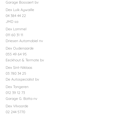
Garage Bossaert bv
Dex Luik Aywaille
04 384 44 22
JMD sa
Dex Lommel
011 60 31 11
Driesen Automobiel nv
Dex Oudenaarde
055 49 64 95
Eeckhout & Termote bv
Dex Sint-Niklaas
03 780 34 25
De Autospecialist bv
Dex Tongeren
012 39 12 73
Garage G. Botta nv
Dex Vilvoorde
02 244 5770