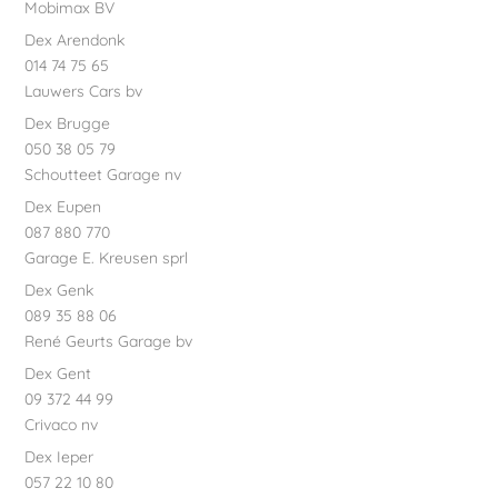
Mobimax BV
Dex Arendonk
014 74 75 65
Lauwers Cars bv
Dex Brugge
050 38 05 79
Schoutteet Garage nv
Dex Eupen
087 880 770
Garage E. Kreusen sprl
Dex Genk
089 35 88 06
René Geurts Garage bv
Dex Gent
09 372 44 99
Crivaco nv
Dex Ieper
057 22 10 80