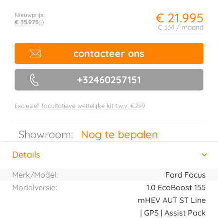
€ 21.995
Nieuwprijs:
€ 35.975
(i)
€ 334 / maand
contacteer ons
+32460257151
Exclusief facultatieve wettelijke kit t.w.v. €299
Showroom:
Nog te bepalen
Details
(actieve tabblad)
Horizontal tab group
Merk/Model:
Ford Focus
Modelversie:
1.0 EcoBoost 155
mHEV AUT ST Line
| GPS | Assist Pack