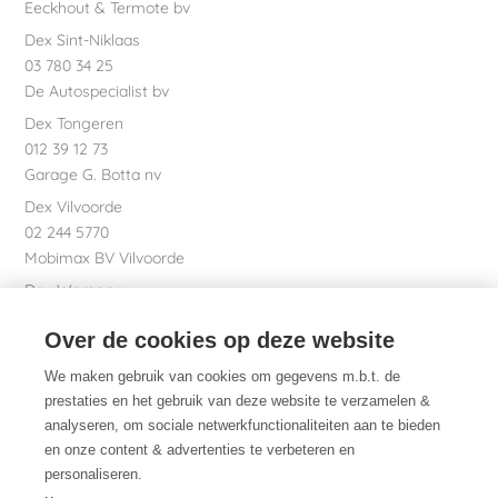
Eeckhout & Termote bv
Dex Sint-Niklaas
03 780 34 25
De Autospecialist bv
Dex Tongeren
012 39 12 73
Garage G. Botta nv
Dex Vilvoorde
02 244 5770
Mobimax BV Vilvoorde
Dex Waregem
056 61 58 00
Over de cookies op deze website
Garage Dhont bv
Dex nv Maatschappelijke zetel
We maken gebruik van cookies om gegevens m.b.t. de
051 26 01 01
prestaties en het gebruik van deze website te verzamelen &
analyseren, om sociale netwerkfunctionaliteiten aan te bieden
en onze content & advertenties te verbeteren en
personaliseren.
Dex. Daarom.