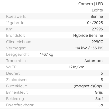
| Camera | LED
Lights
Koetswerk:
Berline
1° gebruik:
04/2025
Km:
27.995
Brandstof:
Hybride Benzine
Cilinderinhoud:
999CC
Vermogen:
114
kW
155
PK
Leeggewicht:
1437 kg
Transmissie:
Automaat
WLTP:
121g/km
Deuren:
5
Zitplaatsen:
5
Buitenkleur:
(magnetic)
Grijs
Binnenkleur:
Grijs
Bekleding:
Stof
Btw aftrekbaar:
Ja