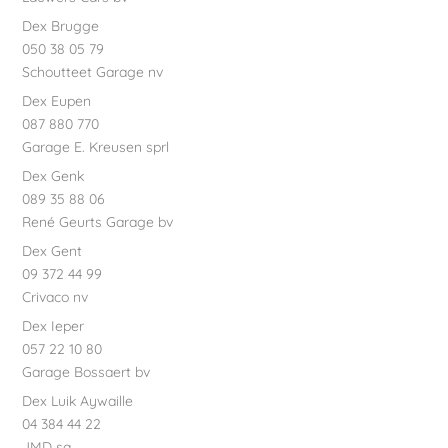
Dex Brugge
050 38 05 79
Schoutteet Garage nv
Dex Eupen
087 880 770
Garage E. Kreusen sprl
Dex Genk
089 35 88 06
René Geurts Garage bv
Dex Gent
09 372 44 99
Crivaco nv
Dex Ieper
057 22 10 80
Garage Bossaert bv
Dex Luik Aywaille
04 384 44 22
JMD sa