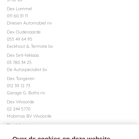
Dex Lommel
011 60 31 11
Driesen Automobiel nv
Dex Oudenaarde
055 49 64 95
Eeckhout & Termote bv
Dex Sint-Niklaas
03 780 34 25
De Autospecialist bv
Dex Tongeren
012 39 12 73
Garage G. Botta nv
Dex Vilvoorde
02 244 5770
Mobimax BV Vilvoorde
Dex Waregem
056 61 58 00