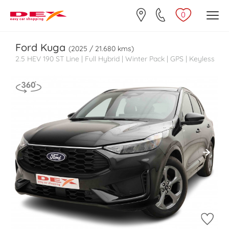
0
Ford
Kuga
(2025 / 21.680 kms)
2.5 HEV 190 ST Line | Full Hybrid | Winter Pack | GPS | Keyless