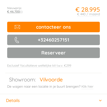
€ 28.995
Nieuwprijs:
€ 46.700
(i)
€ 440 / maand
contacteer ons
+32460257151
Reserveer
Exclusief facultatieve wettelijke kit t.w.v. €299
Showroom:
Vilvoorde
De wagen naar een locatie in je buurt brengen?
Klik hier
Details
(actieve tabblad)
Horizontal tab group