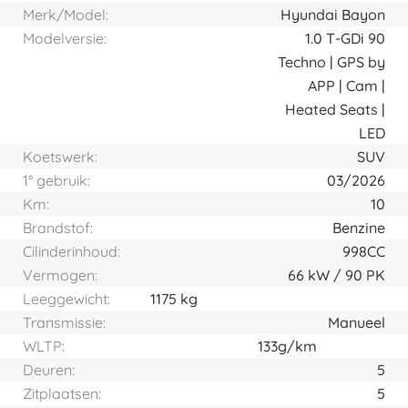
Merk/Model:
Hyundai Bayon
Modelversie:
1.0 T-GDi 90
Techno | GPS by
APP | Cam |
Heated Seats |
LED
Koetswerk:
SUV
1° gebruik:
03/2026
Km:
10
Brandstof:
Benzine
Cilinderinhoud:
998CC
Vermogen:
66
kW
90
PK
Leeggewicht:
1175 kg
Transmissie:
Manueel
WLTP:
133g/km
Deuren:
5
Zitplaatsen:
5