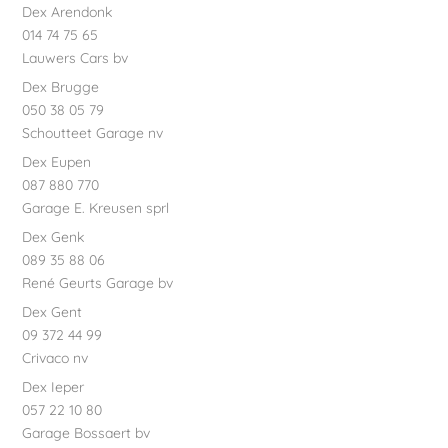
Dex Arendonk
014 74 75 65
Lauwers Cars bv
Dex Brugge
050 38 05 79
Schoutteet Garage nv
Dex Eupen
087 880 770
Garage E. Kreusen sprl
Dex Genk
089 35 88 06
René Geurts Garage bv
Dex Gent
09 372 44 99
Crivaco nv
Dex Ieper
057 22 10 80
Garage Bossaert bv