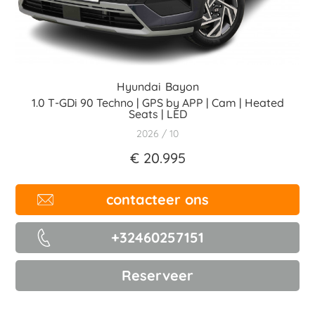
Hyundai
Bayon
1.0 T-GDi 90 Techno | GPS by APP | Cam | Heated
Seats | LED
2026
10
€ 20.995
contacteer ons
+32460257151
Reserveer