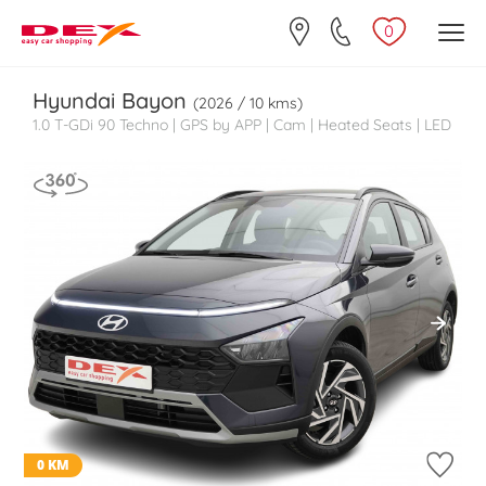
0
Hyundai
Bayon
(2026 / 10 kms)
1.0 T-GDi 90 Techno | GPS by APP | Cam | Heated Seats | LED
0 KM