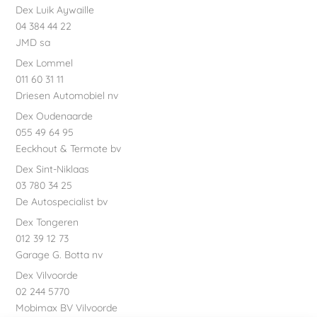
Dex Luik Aywaille
04 384 44 22
JMD sa
Dex Lommel
011 60 31 11
Driesen Automobiel nv
Dex Oudenaarde
055 49 64 95
Eeckhout & Termote bv
Dex Sint-Niklaas
03 780 34 25
De Autospecialist bv
Dex Tongeren
012 39 12 73
Garage G. Botta nv
Dex Vilvoorde
02 244 5770
Mobimax BV Vilvoorde