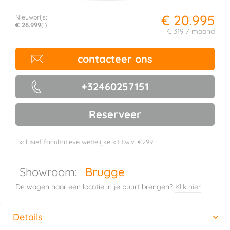
€ 20.995
Nieuwprijs:
€ 26.999
(i)
€ 319 / maand
contacteer ons
+32460257151
Reserveer
Exclusief facultatieve wettelijke kit t.w.v. €299
Showroom:
Brugge
De wagen naar een locatie in je buurt brengen?
Klik hier
Details
(actieve tabblad)
Horizontal tab group