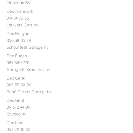
Mobimax BV
Dex Arendonk
014 74 75 65
Lauwers Cars bv
Dex Brugge
050 38 05 79
Schoutteet Garage nv
Dex Eupen
087 880 770
Garage E. Kreusen sprl
Dex Genk
089 35 88 06
René Geurts Garage bv
Dex Gent
09 372 44 99
Crivaco nv
Dex Ieper
057 22 10 80