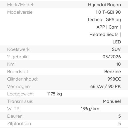
Merk/Model:
Hyundai Bayon
Modelversie:
1.0 T-GDi 90
Techno | GPS by
APP | Cam |
Heated Seats |
LED
Koetswerk:
SUV
1° gebruik:
03/2026
Km:
10
Brandstof:
Benzine
Cilinderinhoud:
998CC
Vermogen:
66
kW
90
PK
Leeggewicht:
1175 kg
Transmissie:
Manueel
WLTP:
133g/km
Deuren:
5
Zitplaatsen:
5