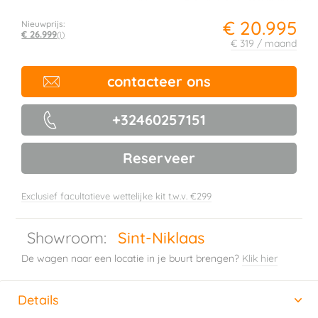
€ 20.995
Nieuwprijs:
€ 26.999
(i)
€ 319 / maand
contacteer ons
+32460257151
Reserveer
Exclusief facultatieve wettelijke kit t.w.v. €299
Showroom:
Sint-Niklaas
De wagen naar een locatie in je buurt brengen?
Klik hier
Details
(actieve tabblad)
Horizontal tab group