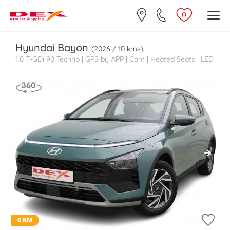
0
Hyundai
Bayon
(2026 / 10 kms)
1.0 T-GDi 90 Techno | GPS by APP | Cam | Heated Seats | LED
0 KM