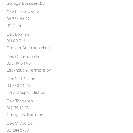
Garage Bossaert bv
Dex Luik Aywaille
04 384 44 22
JMD sa
Dex Lommel
011 60 31 11
Driesen Automobiel nv
Dex Oudenaarde
055 49 64 95
Eeckhout & Termote bv
Dex Sint-Niklaas
03 780 34 25
De Autospecialist bv
Dex Tongeren
012 39 12 73
Garage G. Botta nv
Dex Vilvoorde
02 244 5770