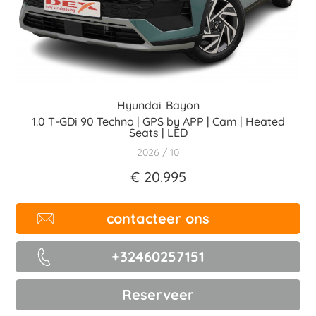
Hyundai
Bayon
1.0 T-GDi 90 Techno | GPS by APP | Cam | Heated
Seats | LED
2026
10
€ 20.995
contacteer ons
+32460257151
Reserveer