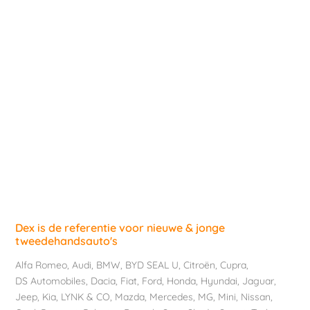
Dex is de referentie voor nieuwe & jonge
tweedehandsauto's
Alfa Romeo
,
Audi
,
BMW
,
BYD SEAL U
,
Citroën
,
Cupra
,
DS Automobiles
,
Dacia
,
Fiat
,
Ford
,
Honda
,
Hyundai
,
Jaguar
,
Jeep
,
Kia
,
LYNK & CO
,
Mazda
,
Mercedes
,
MG
,
Mini
,
Nissan
,