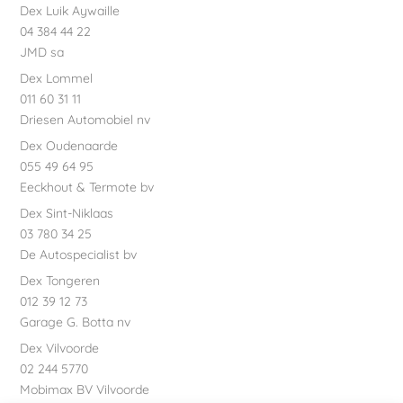
Dex Luik Aywaille
04 384 44 22
JMD sa
Dex Lommel
011 60 31 11
Driesen Automobiel nv
Dex Oudenaarde
055 49 64 95
Eeckhout & Termote bv
Dex Sint-Niklaas
03 780 34 25
De Autospecialist bv
Dex Tongeren
012 39 12 73
Garage G. Botta nv
Dex Vilvoorde
02 244 5770
Mobimax BV Vilvoorde