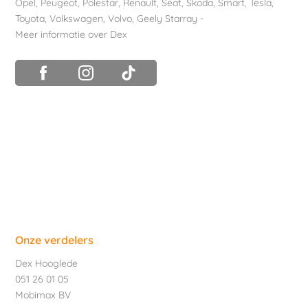
Opel
,
Peugeot
,
Polestar
,
Renault
,
Seat
,
Skoda
,
Smart
,
Tesla
,
Toyota
,
Volkswagen
,
Volvo
,
Geely Starray
-
Meer informatie over Dex
Onze verdelers
Dex Hooglede
051 26 01 05
Mobimax BV