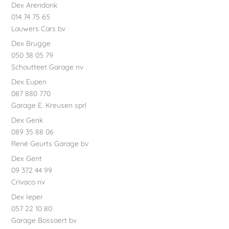
Dex Arendonk
014 74 75 65
Lauwers Cars bv
Dex Brugge
050 38 05 79
Schoutteet Garage nv
Dex Eupen
087 880 770
Garage E. Kreusen sprl
Dex Genk
089 35 88 06
René Geurts Garage bv
Dex Gent
09 372 44 99
Crivaco nv
Dex Ieper
057 22 10 80
Garage Bossaert bv