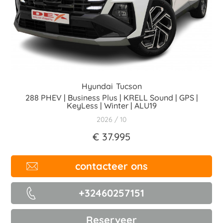
Hyundai
Tucson
288 PHEV | Business Plus | KRELL Sound | GPS |
KeyLess | Winter | ALU19
2026
10
€ 37.995
contacteer ons
+32460257151
Reserveer