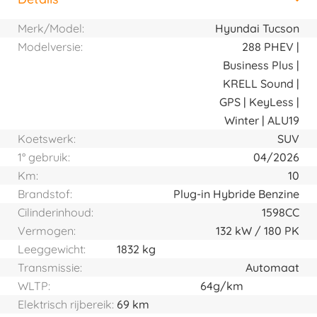
Horizontal tab group
Merk/Model:
Hyundai Tucson
Modelversie:
288 PHEV |
Business Plus |
KRELL Sound |
GPS | KeyLess |
Winter | ALU19
Koetswerk:
SUV
1° gebruik:
04/2026
Km:
10
Brandstof:
Plug-in Hybride Benzine
Cilinderinhoud:
1598CC
Vermogen:
132
kW
180
PK
Leeggewicht:
1832 kg
Transmissie:
Automaat
WLTP:
64g/km
Elektrisch rijbereik:
69 km