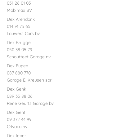
051 26 01 05
Mobimax BV
Dex Arendonk
014 74 75 65
Lauwers Cars bv
Dex Brugge
050 38 05 79
Schoutteet Garage nv
Dex Eupen
087 880 770
Garage E. Kreusen sprl
Dex Genk
089 35 88 06
René Geurts Garage bv
Dex Gent
09 372 44 99
Crivaco nv
Dex Ieper