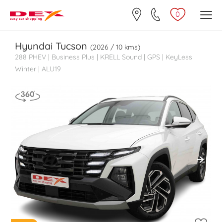
0
Hyundai
Tucson
(2026 / 10 kms)
288 PHEV | Business Plus | KRELL Sound | GPS | KeyLess |
Winter | ALU19