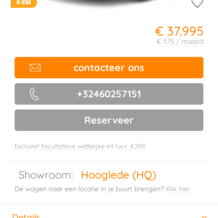
0 KM
€ 37.995
€ 575 / maand
contacteer ons
+32460257151
Reserveer
Exclusief facultatieve wettelijke kit t.w.v. €299
Showroom:
Hooglede (HQ)
De wagen naar een locatie in je buurt brengen?
Klik hier
Details
(actieve tabblad)