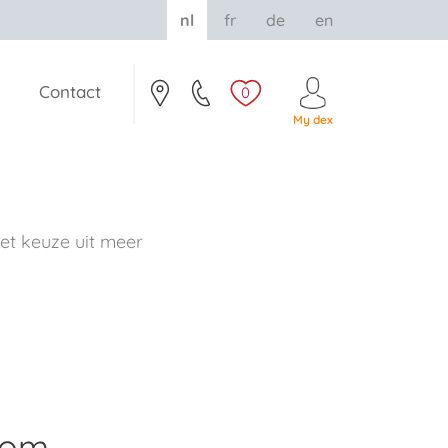
nl
fr
de
en
Contact
0
My dex
t keuze uit meer
rom.