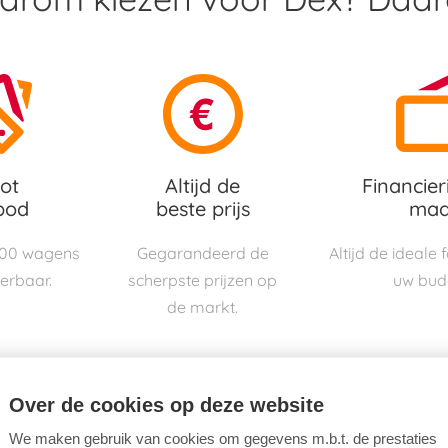
ot
Altijd de
Financier
bod
beste prijs
maa
000 wagens
Gegarandeerd de
Altijd de ideale
verbaar.
scherpste prijzen op
uw bud
de markt.
Over de cookies op deze website
We maken gebruik van cookies om gegevens m.b.t. de prestaties