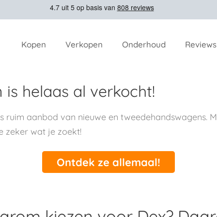
Kopen
Verkopen
Onderhoud
Reviews
is helaas al verkocht!
ns ruim aanbod van nieuwe en tweedehandswagens. Me
e zeker wat je zoekt!
Ontdek ze allemaal!
rom kiezen voor Dex? Daa