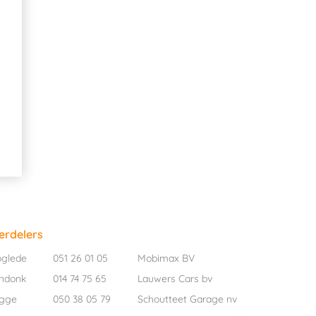
erdelers
oglede
051 26 01 05
Mobimax BV
ndonk
014 74 75 65
Lauwers Cars bv
ugge
050 38 05 79
Schoutteet Garage nv