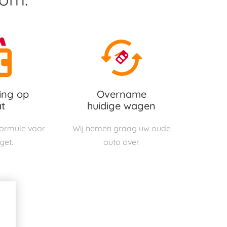
ing op
Overname
t
huidige wagen
 formule voor
Wij nemen graag uw oude
get.
auto over.