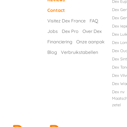
Dex Eu
Dex Ge
Contact
Dex Gen
Visitez Dex France
FAQ
Dex Iep
Jobs
Dex Pro
Over Dex
Dex Luik
Financiering
Onze aanpak
Dex Lo
Dex Ou
Blog
Verbruikstabellen
Dex Sint
Dex Ton
Dex Vil
Dex Wa
Dex nv
Maatsch
zetel