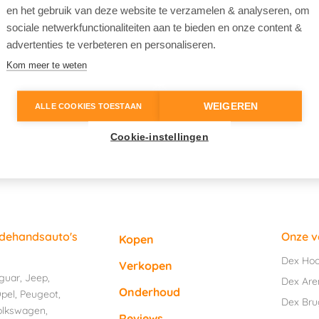
en het gebruik van deze website te verzamelen & analyseren, om
sociale netwerkfunctionaliteiten aan te bieden en onze content &
advertenties te verbeteren en personaliseren.
Kom meer te weten
WEIGEREN
ALLE COOKIES TOESTAAN
Cookie-instellingen
edehandsauto's
Onze v
Kopen
Dex Ho
Verkopen
guar
,
Jeep
,
Dex Are
Onderhoud
pel
,
Peugeot
,
Dex Br
olkswagen
,
Reviews