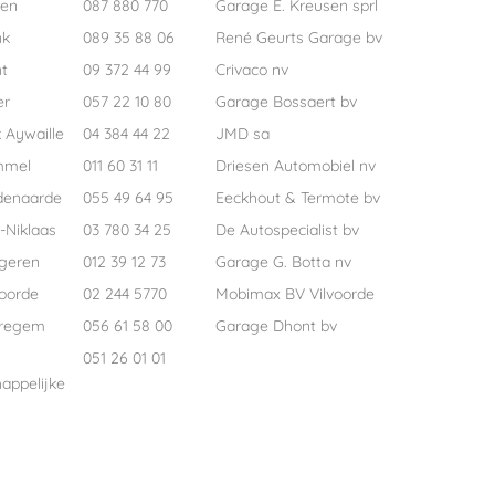
pen
087 880 770
Garage E. Kreusen sprl
nk
089 35 88 06
René Geurts Garage bv
t
09 372 44 99
Crivaco nv
er
057 22 10 80
Garage Bossaert bv
 Aywaille
04 384 44 22
JMD sa
mmel
011 60 31 11
Driesen Automobiel nv
denaarde
055 49 64 95
Eeckhout & Termote bv
-Niklaas
03 780 34 25
De Autospecialist bv
geren
012 39 12 73
Garage G. Botta nv
voorde
02 244 5770
Mobimax BV Vilvoorde
regem
056 61 58 00
Garage Dhont bv
051 26 01 01
appelijke