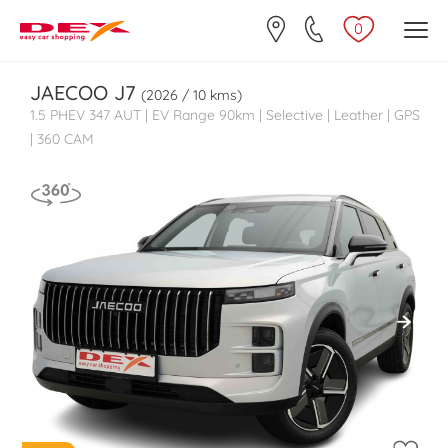
0
JAECOO
J7
(2026 / 10 kms)
1.5 PHEV 347 AUT | EV Range 90km | Selective | Leather | GPS
| 360 CAM