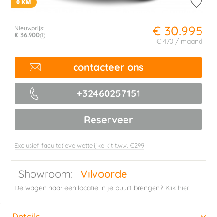
0 KM
€ 30.995
Nieuwprijs:
€ 36.900
(i)
€ 470 / maand
contacteer ons
+32460257151
Reserveer
Exclusief facultatieve wettelijke kit t.w.v. €299
Showroom:
Vilvoorde
De wagen naar een locatie in je buurt brengen?
Klik hier
Details
(actieve tabblad)