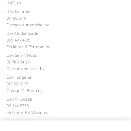
JMD sa
Dex Lommel
011 60 31 11
Driesen Automobiel nv
Dex Oudenaarde
055 49 64 95
Eeckhout & Termote bv
Dex Sint-Niklaas
03 780 34 25
De Autospecialist bv
Dex Tongeren
012 39 12 73
Garage G. Botta nv
Dex Vilvoorde
02 244 5770
Mobimax BV Vilvoorde
Dex Waregem
056 61 58 00