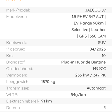
Horizontal tab group
Merk/Model:
JAECOO J7
Modelversie:
1.5 PHEV 347 AUT |
EV Range 90km |
Selective | Leather
| GPS | 360 CAM
Koetswerk:
SUV
1° gebruik:
04/2026
Km:
10
Brandstof:
Plug-in Hybride Benzine
Cilinderinhoud:
1499CC
Vermogen:
255
kW
347
PK
Leeggewicht:
1870 kg
Transmissie:
Automaat
WLTP:
54g/km
Elektrisch rijbereik:
91 km
Deuren:
5