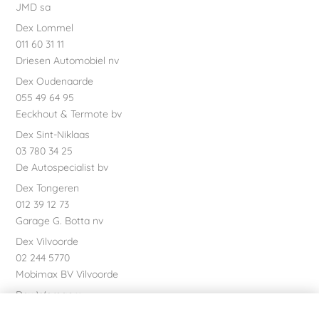
JMD sa
Dex Lommel
011 60 31 11
Driesen Automobiel nv
Dex Oudenaarde
055 49 64 95
Eeckhout & Termote bv
Dex Sint-Niklaas
03 780 34 25
De Autospecialist bv
Dex Tongeren
012 39 12 73
Garage G. Botta nv
Dex Vilvoorde
02 244 5770
Mobimax BV Vilvoorde
Dex Waregem
056 61 58 00