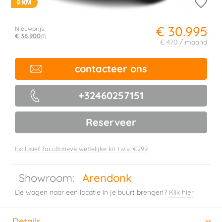
0 KM
€ 30.995
Nieuwprijs:
€ 36.900
(i)
€ 470 / maand
contacteer ons
+32460257151
Reserveer
Exclusief facultatieve wettelijke kit t.w.v. €299
Showroom:
Arendonk
De wagen naar een locatie in je buurt brengen?
Klik hier
Details
(actieve tabblad)