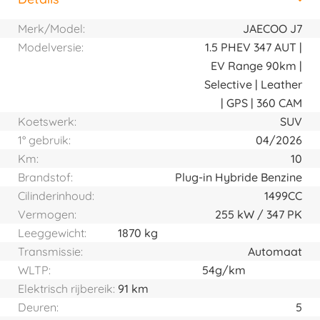
Horizontal tab group
Merk/Model:
JAECOO J7
Modelversie:
1.5 PHEV 347 AUT |
EV Range 90km |
Selective | Leather
| GPS | 360 CAM
Koetswerk:
SUV
1° gebruik:
04/2026
Km:
10
Brandstof:
Plug-in Hybride Benzine
Cilinderinhoud:
1499CC
Vermogen:
255
kW
347
PK
Leeggewicht:
1870 kg
Transmissie:
Automaat
WLTP:
54g/km
Elektrisch rijbereik:
91 km
Deuren:
5