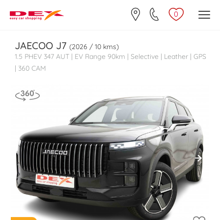
0
JAECOO
J7
(2026 / 10 kms)
1.5 PHEV 347 AUT | EV Range 90km | Selective | Leather | GPS
| 360 CAM