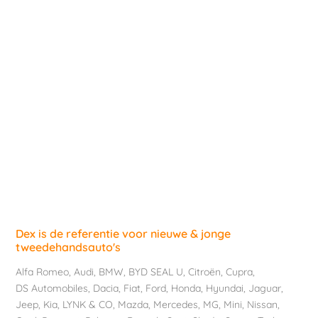
Dex is de referentie voor nieuwe & jonge
tweedehandsauto's
Alfa Romeo
,
Audi
,
BMW
,
BYD SEAL U
,
Citroën
,
Cupra
,
DS Automobiles
,
Dacia
,
Fiat
,
Ford
,
Honda
,
Hyundai
,
Jaguar
,
Jeep
,
Kia
,
LYNK & CO
,
Mazda
,
Mercedes
,
MG
,
Mini
,
Nissan
,