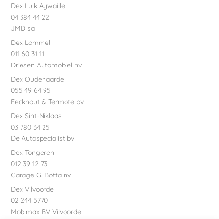
Dex Luik Aywaille
04 384 44 22
JMD sa
Dex Lommel
011 60 31 11
Driesen Automobiel nv
Dex Oudenaarde
055 49 64 95
Eeckhout & Termote bv
Dex Sint-Niklaas
03 780 34 25
De Autospecialist bv
Dex Tongeren
012 39 12 73
Garage G. Botta nv
Dex Vilvoorde
02 244 5770
Mobimax BV Vilvoorde