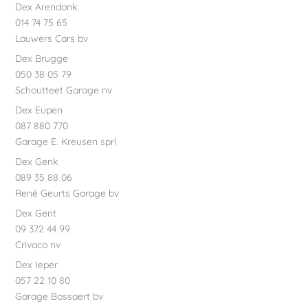
Dex Arendonk
014 74 75 65
Lauwers Cars bv
Dex Brugge
050 38 05 79
Schoutteet Garage nv
Dex Eupen
087 880 770
Garage E. Kreusen sprl
Dex Genk
089 35 88 06
René Geurts Garage bv
Dex Gent
09 372 44 99
Crivaco nv
Dex Ieper
057 22 10 80
Garage Bossaert bv