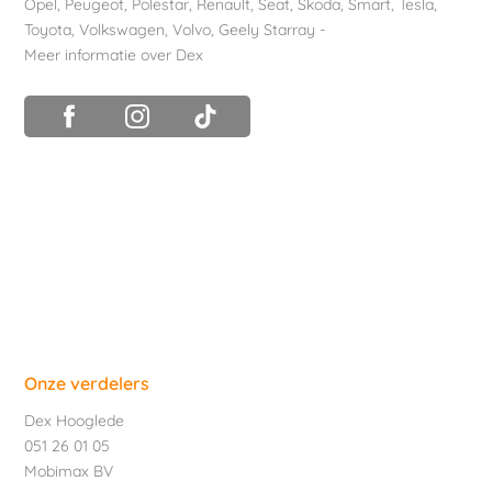
Opel
,
Peugeot
,
Polestar
,
Renault
,
Seat
,
Skoda
,
Smart
,
Tesla
,
Toyota
,
Volkswagen
,
Volvo
,
Geely Starray
-
Meer informatie over Dex
Onze verdelers
Dex Hooglede
051 26 01 05
Mobimax BV