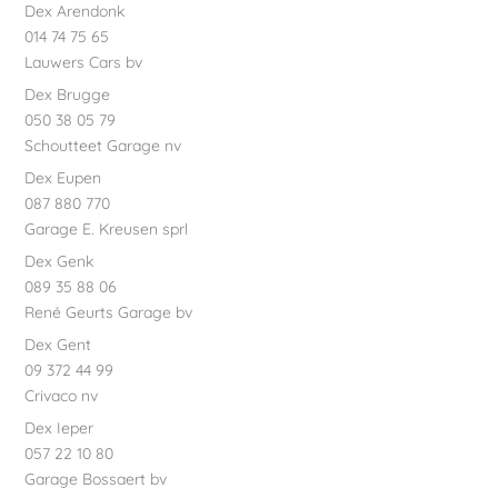
Dex Arendonk
014 74 75 65
Lauwers Cars bv
Dex Brugge
050 38 05 79
Schoutteet Garage nv
Dex Eupen
087 880 770
Garage E. Kreusen sprl
Dex Genk
089 35 88 06
René Geurts Garage bv
Dex Gent
09 372 44 99
Crivaco nv
Dex Ieper
057 22 10 80
Garage Bossaert bv