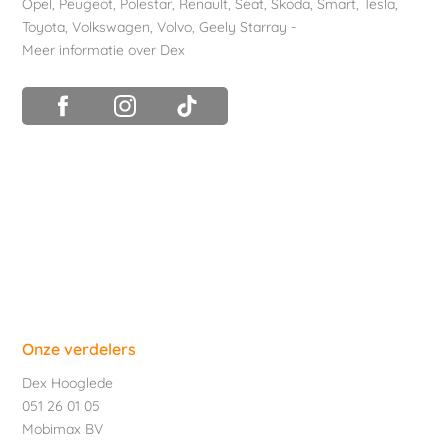
Opel
,
Peugeot
,
Polestar
,
Renault
,
Seat
,
Skoda
,
Smart
,
Tesla
,
Toyota
,
Volkswagen
,
Volvo
,
Geely Starray
-
Meer informatie over Dex
Onze verdelers
Dex Hooglede
051 26 01 05
Mobimax BV