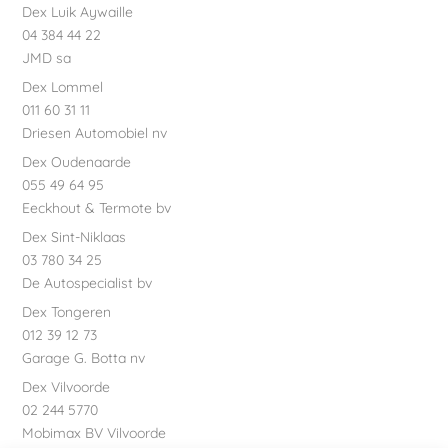
Dex Luik Aywaille
04 384 44 22
JMD sa
Dex Lommel
011 60 31 11
Driesen Automobiel nv
Dex Oudenaarde
055 49 64 95
Eeckhout & Termote bv
Dex Sint-Niklaas
03 780 34 25
De Autospecialist bv
Dex Tongeren
012 39 12 73
Garage G. Botta nv
Dex Vilvoorde
02 244 5770
Mobimax BV Vilvoorde