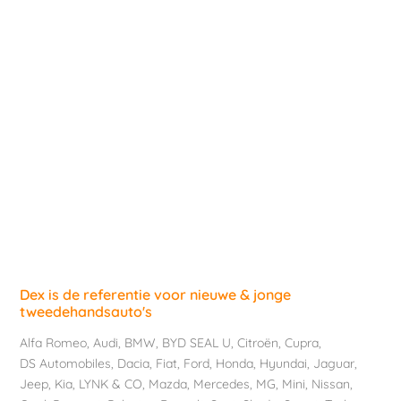
Dex is de referentie voor nieuwe & jonge
tweedehandsauto's
Alfa Romeo
,
Audi
,
BMW
,
BYD SEAL U
,
Citroën
,
Cupra
,
DS Automobiles
,
Dacia
,
Fiat
,
Ford
,
Honda
,
Hyundai
,
Jaguar
,
Jeep
,
Kia
,
LYNK & CO
,
Mazda
,
Mercedes
,
MG
,
Mini
,
Nissan
,