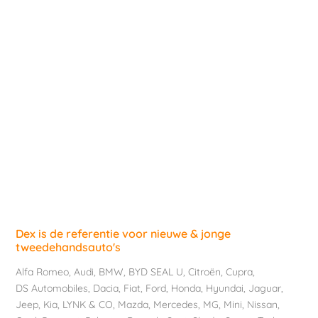
Dex is de referentie voor nieuwe & jonge
tweedehandsauto's
Alfa Romeo
,
Audi
,
BMW
,
BYD SEAL U
,
Citroën
,
Cupra
,
DS Automobiles
,
Dacia
,
Fiat
,
Ford
,
Honda
,
Hyundai
,
Jaguar
,
Jeep
,
Kia
,
LYNK & CO
,
Mazda
,
Mercedes
,
MG
,
Mini
,
Nissan
,