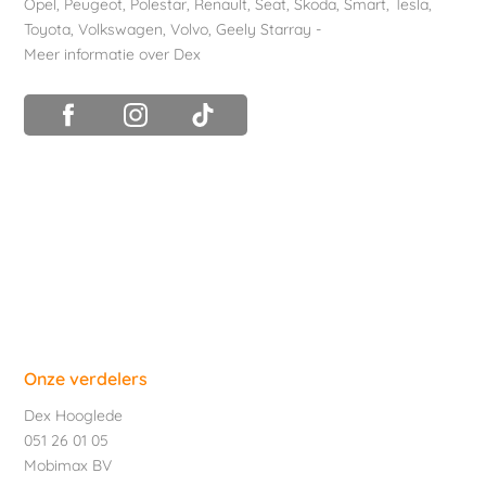
Opel
,
Peugeot
,
Polestar
,
Renault
,
Seat
,
Skoda
,
Smart
,
Tesla
,
Toyota
,
Volkswagen
,
Volvo
,
Geely Starray
-
Meer informatie over Dex
Onze verdelers
Dex Hooglede
051 26 01 05
Mobimax BV