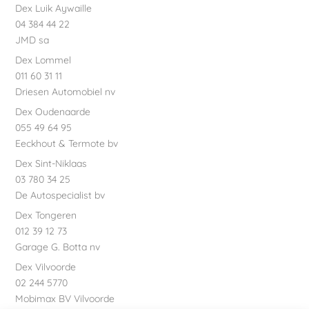
Dex Luik Aywaille
04 384 44 22
JMD sa
Dex Lommel
011 60 31 11
Driesen Automobiel nv
Dex Oudenaarde
055 49 64 95
Eeckhout & Termote bv
Dex Sint-Niklaas
03 780 34 25
De Autospecialist bv
Dex Tongeren
012 39 12 73
Garage G. Botta nv
Dex Vilvoorde
02 244 5770
Mobimax BV Vilvoorde