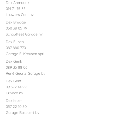
Dex Arendonk
014 74 75 65
Lauwers Cars bv
Dex Brugge
050 38 05 79
Schoutteet Garage nv
Dex Eupen
087 880 770
Garage E. Kreusen sprl
Dex Genk
089 35 88 06
René Geurts Garage bv
Dex Gent
09 372 44 99
Crivaco nv
Dex Ieper
057 22 10 80
Garage Bossaert bv