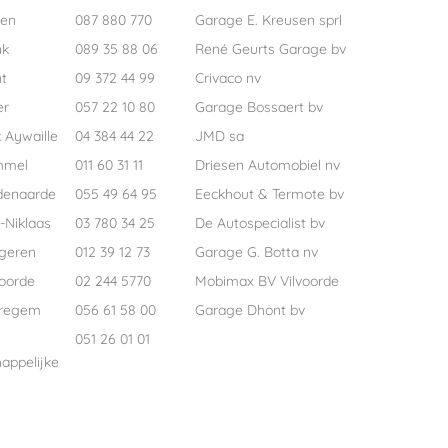
pen
087 880 770
Garage E. Kreusen sprl
nk
089 35 88 06
René Geurts Garage bv
t
09 372 44 99
Crivaco nv
er
057 22 10 80
Garage Bossaert bv
 Aywaille
04 384 44 22
JMD sa
mmel
011 60 31 11
Driesen Automobiel nv
denaarde
055 49 64 95
Eeckhout & Termote bv
-Niklaas
03 780 34 25
De Autospecialist bv
geren
012 39 12 73
Garage G. Botta nv
voorde
02 244 5770
Mobimax BV Vilvoorde
regem
056 61 58 00
Garage Dhont bv
051 26 01 01
appelijke