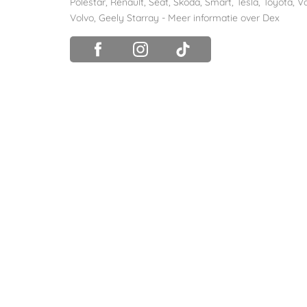
Polestar
,
Renault
,
Seat
,
Skoda
,
Smart
,
Tesla
,
Toyota
,
V
Volvo
,
Geely Starray
-
Meer informatie over Dex