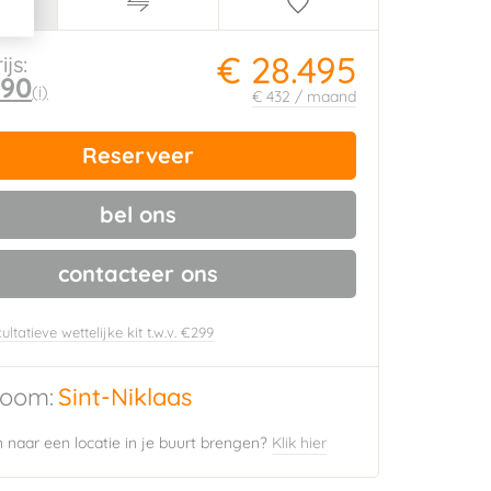
€ 28.495
ijs:
690
(i)
€ 432 / maand
Reserveer
bel ons
contacteer ons
ultatieve wettelijke kit t.w.v. €299
oom:
Sint-Niklaas
naar een locatie in je buurt brengen?
Klik hier