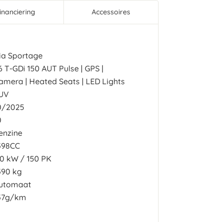
inanciering
Accessoires
ia Sportage
.6 T-GDi 150 AUT Pulse | GPS |
amera | Heated Seats | LED Lights
UV
0/2025
0
enzine
598CC
10
kW
150
PK
590 kg
utomaat
57g/km