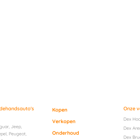
edehandsauto's
Onze v
Kopen
Dex Ho
Verkopen
guar
,
Jeep
,
Dex Are
Onderhoud
pel
,
Peugeot
,
Dex Br