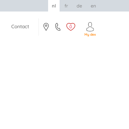
nl
fr
de
en
Contact
0
My dex