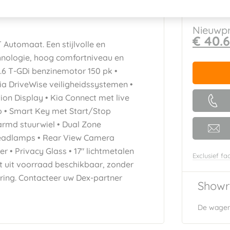
Nieuwpr
€ 40.
 Automaat. Een stijlvolle en
hnologie, hoog comfortniveau en
 1.6 T-GDi benzinemotor 150 pk •
ia DriveWise veiligheidssystemen •
tion Display • Kia Connect met live
o • Smart Key met Start/Stop
rmd stuurwiel • Dual Zone
Headlamps • Rear View Camera
 • Privacy Glass • 17" lichtmetalen
Exclusief fac
ct uit voorraad beschikbaar, zonder
ering. Contacteer uw Dex-partner
Showr
De wagen 