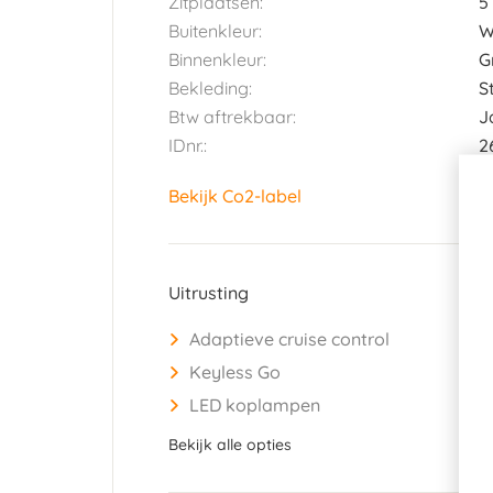
Zitplaatsen:
5
Buitenkleur:
W
Binnenkleur:
G
Bekleding:
S
Btw aftrekbaar:
J
IDnr.:
2
Bekijk Co2-label
Uitrusting
Adaptieve cruise control
Keyless Go
LED koplampen
Bekijk alle opties