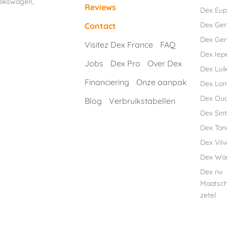
olkswagen
,
Reviews
Dex Eu
Dex Ge
Contact
Dex Gen
Visitez Dex France
FAQ
Dex Iep
Jobs
Dex Pro
Over Dex
Dex Luik
Financiering
Onze aanpak
Dex Lo
Dex Ou
Blog
Verbruikstabellen
Dex Sint
Dex Ton
Dex Vil
Dex Wa
Dex nv
Maatsch
zetel