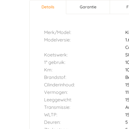
Details
(actieve
Garantie
F
Horizontal tab group
tabblad)
Merk/Model:
K
Modelversie:
1
C
Koetswerk:
S
1° gebruik:
1
Km:
1
Brandstof:
B
Cilinderinhoud:
1
Vermogen:
1
Leeggewicht:
1
Transmissie:
A
WLTP:
1
Deuren:
5