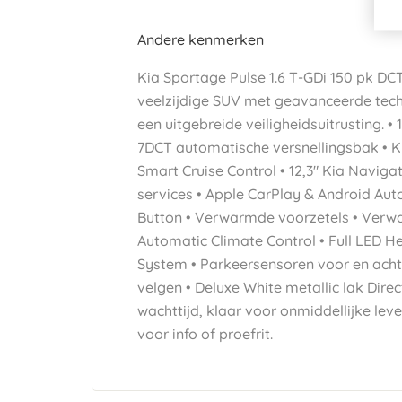
Andere kenmerken
Kia Sportage Pulse 1.6 T-GDi 150 pk DCT
veelzijdige SUV met geavanceerde tec
een uitgebreide veiligheidsuitrusting. •
7DCT automatische versnellingsbak • K
Smart Cruise Control • 12,3" Kia Naviga
services • Apple CarPlay & Android Aut
Button • Verwarmde voorzetels • Verwa
Automatic Climate Control • Full LED 
System • Parkeersensoren voor en achter
velgen • Deluxe White metallic lak Dire
wachttijd, klaar voor onmiddellijke lev
voor info of proefrit.