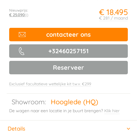
€ 18.495
Nieuwprijs:
€ 25.090
(i)
€ 281 / maand
contacteer ons
+32460257151
Reserveer
Exclusief facultatieve wettelijke kit t.w.v. €299
Showroom:
Hooglede (HQ)
De wagen naar een locatie in je buurt brengen?
Klik hier
Details
(actieve tabblad)
Horizontal tab group