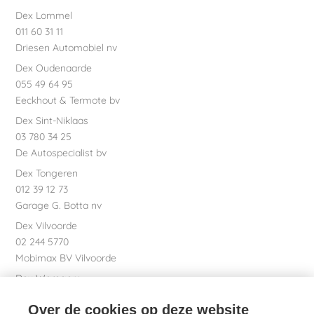
Dex Lommel
011 60 31 11
Driesen Automobiel nv
Dex Oudenaarde
055 49 64 95
Eeckhout & Termote bv
Dex Sint-Niklaas
03 780 34 25
De Autospecialist bv
Dex Tongeren
012 39 12 73
Garage G. Botta nv
Dex Vilvoorde
02 244 5770
Mobimax BV Vilvoorde
Dex Waregem
056 61 58 00
Over de cookies op deze website
Garage Dhont bv