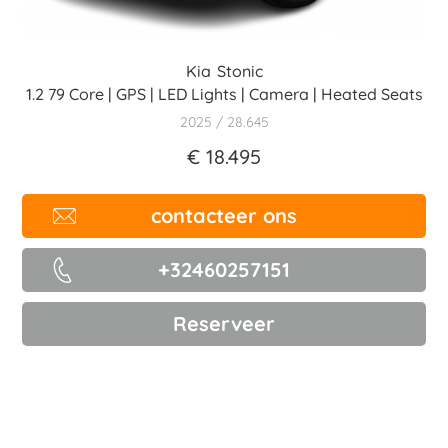
Kia
Stonic
1.2 79 Core | GPS | LED Lights | Camera | Heated Seats
2025
28.645
€ 18.495
contacteer ons
+32460257151
Reserveer