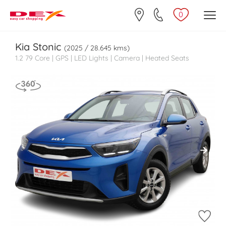
0
Kia
Stonic
(2025 / 28.645 kms)
1.2 79 Core | GPS | LED Lights | Camera | Heated Seats