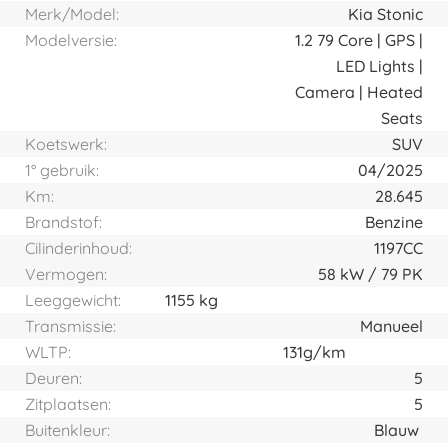
Merk/Model:
Kia Stonic
Modelversie:
1.2 79 Core | GPS |
LED Lights |
Camera | Heated
Seats
Koetswerk:
SUV
1° gebruik:
04/2025
Km:
28.645
Brandstof:
Benzine
Cilinderinhoud:
1197CC
Vermogen:
58
kW
79
PK
Leeggewicht:
1155 kg
Transmissie:
Manueel
WLTP:
131g/km
Deuren:
5
Zitplaatsen:
5
Buitenkleur:
Blauw